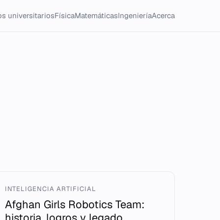
s universitarios
Física
Matemáticas
Ingeniería
Acerca
INTELIGENCIA ARTIFICIAL
Afghan Girls Robotics Team:
historia, logros y legado