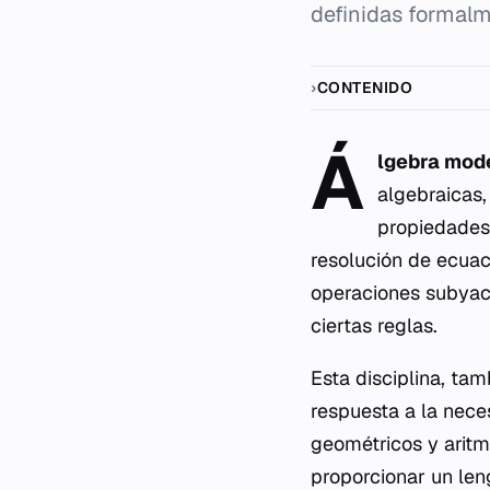
definidas formalme
CONTENIDO
Á
lgebra mod
algebraicas
propiedades 
resolución de ecuac
operaciones subyac
ciertas reglas.
Esta disciplina, t
respuesta a la nec
geométricos y aritm
proporcionar un len