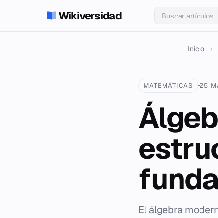
Wikiversidad
Inicio
›
MATEMÁTICAS
25 M
Álgeb
estruc
fund
El álgebra modern