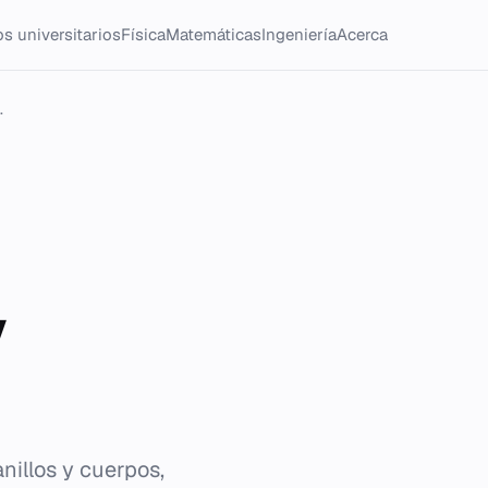
s universitarios
Física
Matemáticas
Ingeniería
Acerca
.
y
nillos y cuerpos,