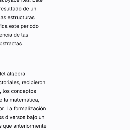
resultado de un
las estructuras
ica este periodo
encia de las
bstractas.
del álgebra
toriales, recibieron
n, los conceptos
de la matemática,
or. La formalización
os diversos bajo un
s que anteriormente