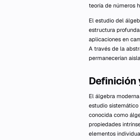
teoría de números ha
El estudio del álge
estructura profunda
aplicaciones en camp
A través de la abst
permanecerían aislad
Definición
El álgebra moderna
estudio sistemático 
conocida como
álg
propiedades intríns
elementos individua