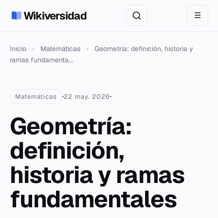
Wikiversidad
☰
Inicio
›
Matemáticas
›
Geometría: definición, historia y
ramas fundamenta...
Matemáticas
22 may. 2026
Geometría:
definición,
historia y ramas
fundamentales