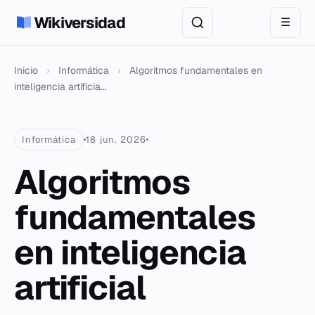
Wikiversidad
☰
Inicio
›
Informática
›
Algoritmos fundamentales en
inteligencia artificia...
Informática
18 jun. 2026
Algoritmos
fundamentales
en inteligencia
artificial