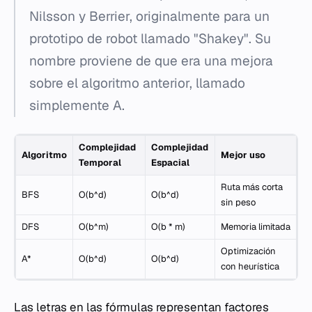
Nilsson y Berrier, originalmente para un
prototipo de robot llamado "Shakey". Su
nombre proviene de que era una mejora
sobre el algoritmo anterior, llamado
simplemente A.
Complejidad
Complejidad
Algoritmo
Mejor uso
Temporal
Espacial
Ruta más corta
BFS
O(b^d)
O(b^d)
sin peso
DFS
O(b^m)
O(b * m)
Memoria limitada
Optimización
A*
O(b^d)
O(b^d)
con heurística
Las letras en las fórmulas representan factores