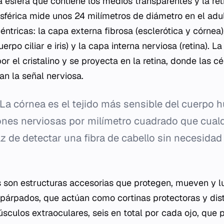
a esfera que contiene los medios transparentes y la ret
férica mide unos 24 milímetros de diámetro en el adu
ntricas: la capa externa fibrosa (esclerótica y córnea
erpo ciliar e iris) y la capa interna nerviosa (retina). La
or el cristalino y se proyecta en la retina, donde las cé
ian la señal nerviosa.
La córnea es el tejido más sensible del cuerpo 
nes nerviosas por milímetro cuadrado que cualq
az de detectar una fibra de cabello sin necesidad
 son estructuras accesorias que protegen, mueven y lu
s párpados, que actúan como cortinas protectoras y dis
sculos extraoculares, seis en total por cada ojo, que 