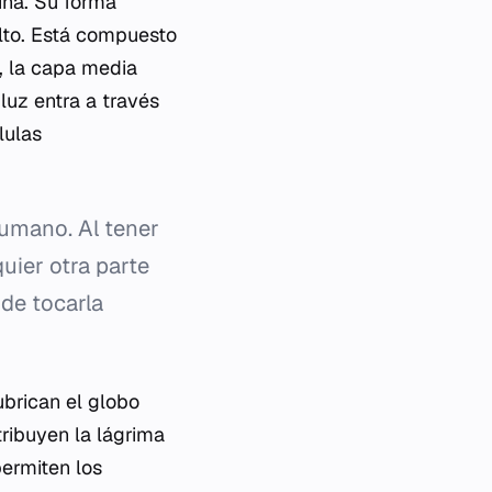
ina. Su forma
lto. Está compuesto
), la capa media
 luz entra a través
lulas
humano. Al tener
uier otra parte
 de tocarla
brican el globo
tribuyen la lágrima
permiten los