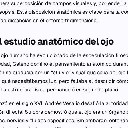
enera superposición de campos visuales y, por ende, l
eopsis. Esta disposición anatómica es clave para la c
 de distancias en el entorno tridimensional.
l estudio anatómico del ojo
 ojo humano ha evolucionado de la especulación filosóf
üedad, Galeno dominó el pensamiento anatómico durant
ón se producía por un "efluvio" visual que salía del ojo 
r qué necesitábamos luz, pero fallaba al describir cóm
La estructura física permaneció en segundo plano.
zó en el siglo XVI. Andrés Vesalio desafió la autorida
ón directa. Su obra demostró que el ojo era un órgano
, nervios y fluidos específicos. Sin embargo, entender