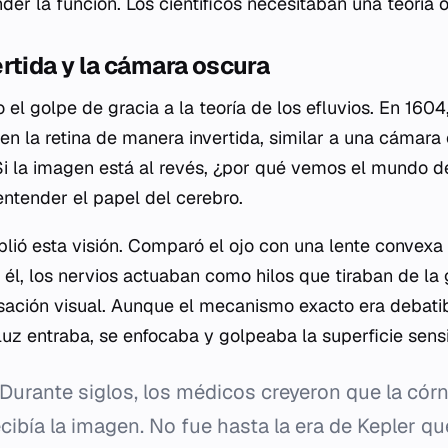
er la función. Los científicos necesitaban una teoría ó
rtida y la cámara oscura
el golpe de gracia a la teoría de los efluvios. En 1604
n la retina de manera invertida, similar a una cámara 
. Si la imagen está al revés, ¿por qué vemos el mundo 
entender el papel del cerebro.
ió esta visión. Comparó el ojo con una lente convexa 
a él, los nervios actuaban como hilos que tiraban de la
sación visual. Aunque el mecanismo exacto era debatibl
luz entraba, se enfocaba y golpeaba la superficie sensi
Durante siglos, los médicos creyeron que la córn
ecibía la imagen. No fue hasta la era de Kepler qu