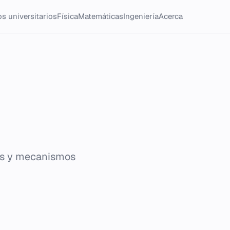
s universitarios
Física
Matemáticas
Ingeniería
Acerca
es y mecanismos