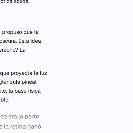
ptica sólida.
, propuso que la
oscura. Esta idea
derecho? La
que proyecta la luz
 glándula pineal
e, la base física
ble.
ea era la parte
e la retina ganó