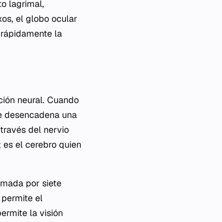
o lagrimal,
xos, el globo ocular
 rápidamente la
ción neural. Cuando
 se desencadena una
través del nervio
z; es el cerebro quien
ormada por siete
 permite el
ermite la visión