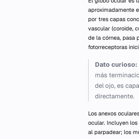
El globo ocular es l
aproximadamente es
por tres capas concé
vascular (coroide, cu
de la córnea, pasa p
fotorreceptoras inic
Dato curioso:
más terminacio
del ojo, es cap
directamente.
Los anexos oculares
ocular. Incluyen lo
al parpadear; los mú