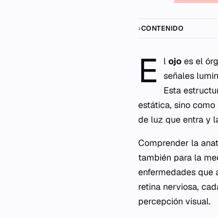
CONTENIDO
E
l
ojo
es el órg
señales lumin
Esta estruct
estática, sino como
de luz que entra y l
Comprender la anato
también para la med
enfermedades que af
retina nerviosa, cad
percepción visual.