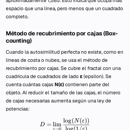
aproximadamente 1,585. Esto indica que ocupa más
espacio que una línea, pero menos que un cuadrado
completo.
Método de recubrimiento por cajas (Box-
counting)
Cuando la autosimilitud perfecta no existe, como en
líneas de costa o nubes, se usa el método de
recubrimiento por cajas. Se cubre el fractal con una
cuadrícula de cuadrados de lado
ε
(epsilon). Se
cuenta cuántas cajas
N(ε)
contienen parte del
objeto. Al reducir el tamaño de las cajas, el número
de cajas necesarias aumenta según una ley de
potencias:
lo
g
(
(
))
N
ε
=
lim
D
lo
g
(
1/
)
ε
→
0
ε