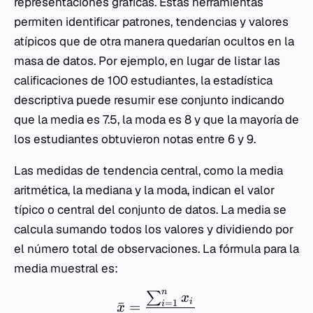
representaciones gráficas. Estas herramientas
permiten identificar patrones, tendencias y valores
atípicos que de otra manera quedarían ocultos en la
masa de datos. Por ejemplo, en lugar de listar las
calificaciones de 100 estudiantes, la estadística
descriptiva puede resumir ese conjunto indicando
que la media es 7.5, la moda es 8 y que la mayoría de
los estudiantes obtuvieron notas entre 6 y 9.
Las medidas de tendencia central, como la media
aritmética, la mediana y la moda, indican el valor
típico o central del conjunto de datos. La media se
calcula sumando todos los valores y dividiendo por
el número total de observaciones. La fórmula para la
media muestral es:
n
∑
x
i
=
1
ˉ
=
i
x