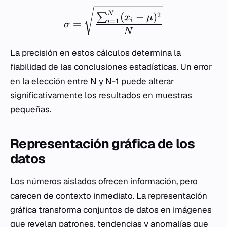
N
(
−
)
2
∑
x
μ
i
=
1
=
i
σ
N
La precisión en estos cálculos determina la
fiabilidad de las conclusiones estadísticas. Un error
en la elección entre N y N-1 puede alterar
significativamente los resultados en muestras
pequeñas.
Representación gráfica de los
datos
Los números aislados ofrecen información, pero
carecen de contexto inmediato. La representación
gráfica transforma conjuntos de datos en imágenes
que revelan patrones, tendencias y anomalías que