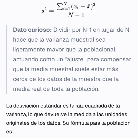
2
N
(
−
ˉ
)
∑
x
x
2
i
=
1
=
i
s
−
1
N
Dato curioso:
Dividir por N-1 en lugar de N
hace que la varianza muestral sea
ligeramente mayor que la poblacional,
actuando como un "ajuste" para compensar
que la media muestral suele estar más
cerca de los datos de la muestra que la
media real de toda la población.
La desviación estándar es la raíz cuadrada de la
varianza, lo que devuelve la medida a las unidades
originales de los datos. Su fórmula para la población
es: