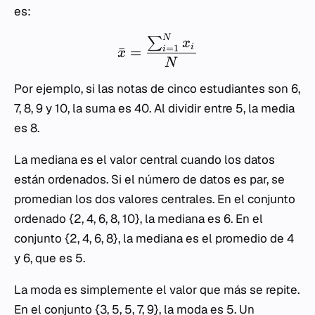
es:
N
∑
x
i
=
1
ˉ
=
i
x
N
Por ejemplo, si las notas de cinco estudiantes son 6,
7, 8, 9 y 10, la suma es 40. Al dividir entre 5, la media
es 8.
La mediana es el valor central cuando los datos
están ordenados. Si el número de datos es par, se
promedian los dos valores centrales. En el conjunto
ordenado {2, 4, 6, 8, 10}, la mediana es 6. En el
conjunto {2, 4, 6, 8}, la mediana es el promedio de 4
y 6, que es 5.
La moda es simplemente el valor que más se repite.
En el conjunto {3, 5, 5, 7, 9}, la moda es 5. Un