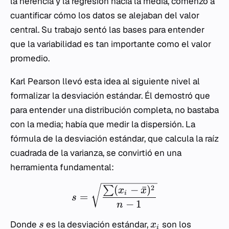
la herencia y la regresión hacia la media, comenzó a
cuantificar cómo los datos se alejaban del valor
central. Su trabajo sentó las bases para entender
que la variabilidad es tan importante como el valor
promedio.
Karl Pearson llevó esta idea al siguiente nivel al
formalizar la desviación estándar. Él demostró que
para entender una distribución completa, no bastaba
con la media; había que medir la dispersión. La
fórmula de la desviación estándar, que calcula la raíz
cuadrada de la varianza, se convirtió en una
herramienta fundamental:
(
−
ˉ
)
2
∑
x
x
i
=
s
−
1
n
Donde
es la desviación estándar,
son los
s
x
i