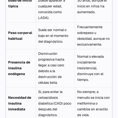
Edad de inicio
puede aparecer a
30 años, aunque el
típica
cualquier edad,
inicio en niños ha
conocida como
aumentado.
LADA).
Frecuentemente
Suele ser normal o
Peso corporal
sobrepeso u
bajo en el momento
habitual
obesidad, aunque no
del diagnóstico.
exclusivamente.
Disminución
Normal o elevada
progresiva hasta
Presencia de
inicialmente
llegar a casi cero
insulina
(resistencia),
debido a la
endógena
disminuye con el
destrucción de
tiempo.
células beta.
Sí, para evitar la
No siempre; a
Necesidad de
cetoacidosis
menudo se inicia con
insulina
diabética (CAD) poco
metformina o
inmediata
después del
cambios en el estilo
diagnóstico.
de vida.