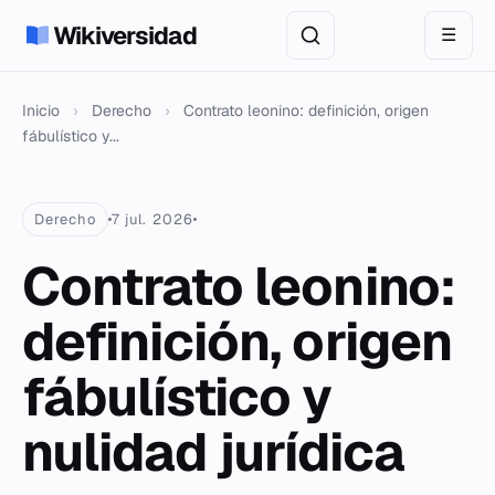
Wikiversidad
☰
Inicio
›
Derecho
›
Contrato leonino: definición, origen
fábulístico y...
Derecho
7 jul. 2026
Contrato leonino:
definición, origen
fábulístico y
nulidad jurídica