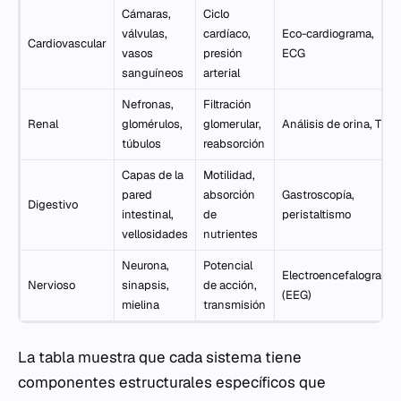
Cámaras,
Ciclo
válvulas,
cardíaco,
Eco-cardiograma,
Cardiovascular
vasos
presión
ECG
sanguíneos
arterial
Nefronas,
Filtración
Renal
glomérulos,
glomerular,
Análisis de orina, TFG
túbulos
reabsorción
Capas de la
Motilidad,
pared
absorción
Gastroscopía,
Digestivo
intestinal,
de
peristaltismo
vellosidades
nutrientes
Neurona,
Potencial
Electroencefalograma
Nervioso
sinapsis,
de acción,
(EEG)
mielina
transmisión
La tabla muestra que cada sistema tiene
componentes estructurales específicos que