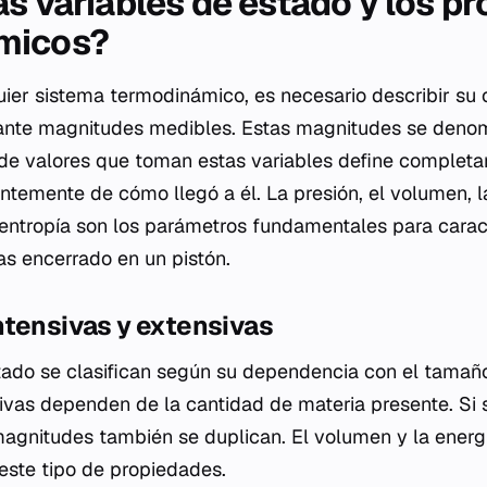
as variables de estado y los p
micos?
uier sistema termodinámico, es necesario describir su 
ante magnitudes medibles. Estas magnitudes se denom
 de valores que toman estas variables define completa
ntemente de cómo llegó a él. La presión, el volumen, l
a entropía son los parámetros fundamentales para carac
s encerrado en un pistón.
ntensivas y extensivas
tado se clasifican según su dependencia con el tamaño
vas dependen de la cantidad de materia presente. Si 
magnitudes también se duplican. El volumen y la energí
este tipo de propiedades.