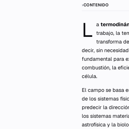
CONTENIDO
L
a
termodiná
trabajo, la te
transforma de
decir, sin necesida
fundamental para e
combustión, la efic
célula.
El campo se basa e
de los sistemas fís
predecir la direcció
los sistemas materi
astrofísica y la biol