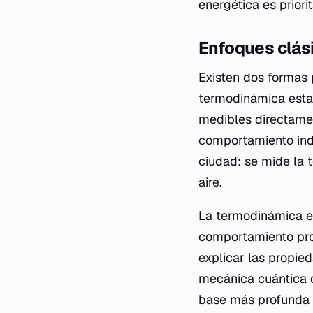
energética es priori
Enfoques clási
Existen dos formas 
termodinámica esta
medibles directamen
comportamiento indi
ciudad: se mide la 
aire.
La termodinámica est
comportamiento pro
explicar las propie
mecánica cuántica
c
base más profunda 