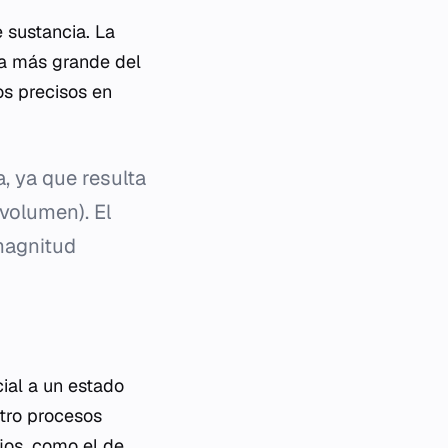
 sustancia. La
a más grande del
os precisos en
, ya que resulta
(volumen). El
magnitud
ial a un estado
atro procesos
jos, como el de