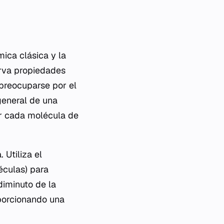
ica clásica y la
rva propiedades
 preocuparse por el
general de una
ar cada molécula de
 Utiliza el
éculas) para
iminuto de la
porcionando una