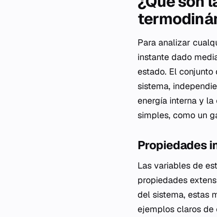
¿Qué son l
termodiná
Para analizar cualq
instante dado medi
estado. El conjunto
sistema, independie
energía interna y l
simples, como un ga
Propiedades i
Las variables de es
propiedades extensi
del sistema, estas 
ejemplos claros de 