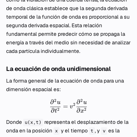
de onda clásica establece que la segunda derivada
temporal de la función de onda es proporcional a su
segunda derivada espacial. Esta relación
fundamental permite predecir cómo se propaga la
energía a través del medio sin necesidad de analizar
cada partícula individualmente.
La ecuación de onda unidimensional
La forma general de la ecuación de onda para una
dimensión espacial es:
2
2
∂
∂
u
u
2
=
v
∂
∂
2
2
t
x
Donde
representa el desplazamiento de la
u(x,t)
onda en la posición
y el tiempo
, y
es la
x
t
v