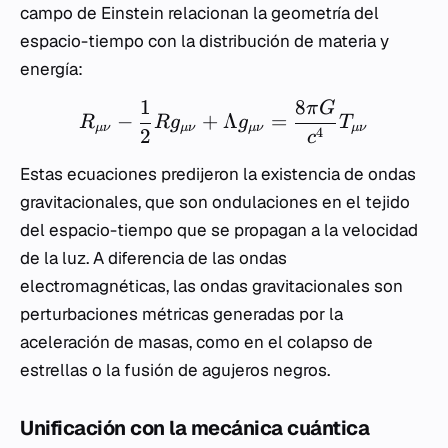
campo de Einstein relacionan la geometría del
espacio-tiempo con la distribución de materia y
energía:
1
8
π
G
−
+
Λ
=
R
R
g
g
T
μν
μν
μν
μν
2
4
c
Estas ecuaciones predijeron la existencia de ondas
gravitacionales, que son ondulaciones en el tejido
del espacio-tiempo que se propagan a la velocidad
de la luz. A diferencia de las ondas
electromagnéticas, las ondas gravitacionales son
perturbaciones métricas generadas por la
aceleración de masas, como en el colapso de
estrellas o la fusión de agujeros negros.
Unificación con la mecánica cuántica