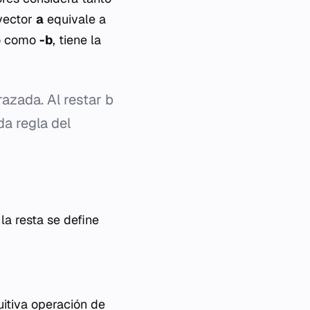
vector
a
equivale a
do como
-b
, tiene la
razada. Al restar
b
da regla del
la resta se define
uitiva operación de