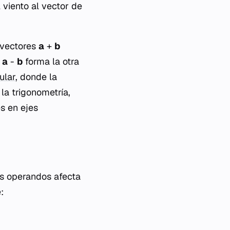
l viento al vector de
e vectores
a
+
b
a
a
-
b
forma la otra
ular
, donde la
la trigonometría,
s en ejes
os operandos afecta
: