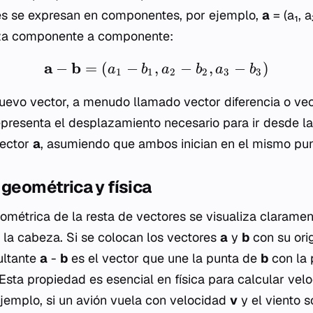
res se expresan en componentes, por ejemplo,
a
= (a₁, a
aliza componente a componente:
a
b
−
=
(
−
,
−
,
−
)
a
b
a
b
a
b
1
1
2
2
3
3
nuevo vector, a menudo llamado vector diferencia o vec
representa el desplazamiento necesario para ir desde l
vector
a
, asumiendo que ambos inician en el mismo pun
 geométrica y física
eométrica de la resta de vectores se visualiza clarame
 la cabeza. Si se colocan los vectores
a
y
b
con su ori
ultante
a
-
b
es el vector que une la punta de
b
con la
 Esta propiedad es esencial en física para calcular vel
ejemplo, si un avión vuela con velocidad
v
y el viento 