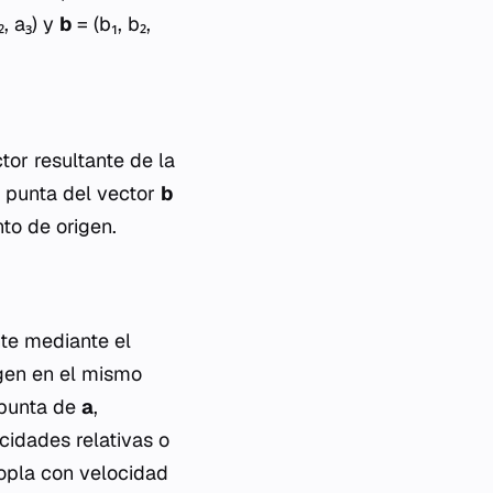
₂, a₃) y
b
= (b₁, b₂,
tor resultante de la
a punta del vector
b
to de origen.
nte mediante el
gen en el mismo
 punta de
a
,
ocidades relativas o
sopla con velocidad