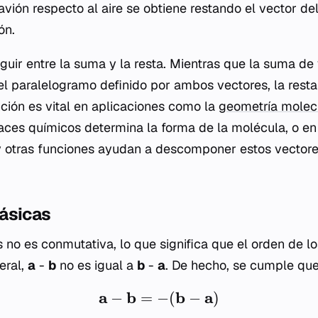
 avión respecto al aire se obtiene restando el vector de
ón.
nguir entre la suma y la resta. Mientras que la suma d
el paralelogramo definido por ambos vectores, la rest
nción es vital en aplicaciones como la
geometría molec
laces químicos determina la forma de la molécula, o en 
y otras funciones ayudan a descomponer estos vectore
ásicas
s no es conmutativa, lo que significa que el orden de l
eral,
a
-
b
no es igual a
b
-
a
. De hecho, se cumple que
a
b
b
a
−
=
−
(
−
)