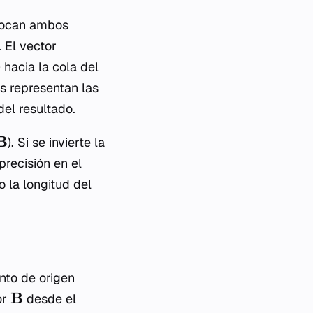
olocan ambos
 El vector
) hacia la cola del
os representan las
del resultado.
B
). Si se invierte la
precisión en el
 la longitud del
nto de origen
B
or
desde el