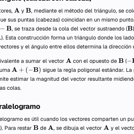
A
B
tores,
y
, mediante el método del triángulo, se c
ue sus puntas (cabezas) coincidan en un mismo punto.
B
B
−
, se traza desde la cola del vector sustraendo (
A
). Esta construcción forma un triángulo donde los lad
ctores y el ángulo entre ellos determina la dirección 
A
B
−
ivalente a sumar el vector
con el opuesto de
(
A
B
+
(
−
)
 suma
sigue la regla poligonal estándar. La 
mite estimar la magnitud del vector resultante midiendo
as colas.
ralelogramo
elogramo es útil cuando los vectores comparten un pu
B
A
A
). Para restar
de
, se dibuja el vector
y el vect