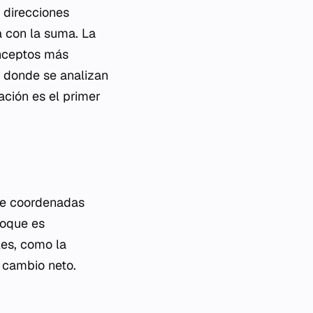
 direcciones
a con la suma. La
onceptos más
o, donde se analizan
ción es el primer
de coordenadas
foque es
les, como la
n cambio neto.