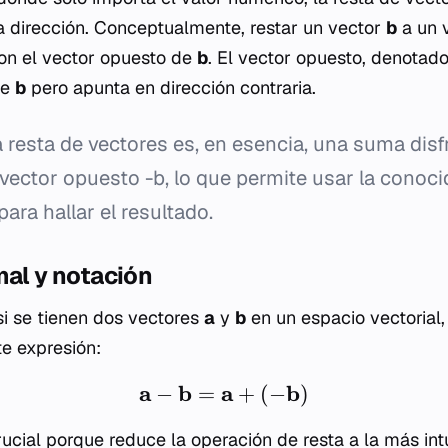
 dirección. Conceptualmente, restar un vector
b
a un 
n el vector opuesto de
b
. El vector opuesto, denota
ue
b
pero apunta en dirección contraria.
 resta de vectores es, en esencia, una suma disf
l vector opuesto
-b
, lo que permite usar la conoci
ara hallar el resultado.
mal y notación
i se tienen dos vectores
a
y
b
en un espacio vectorial, 
te expresión:
a
b
a
b
−
=
+
(
−
)
rucial porque reduce la operación de resta a la más int