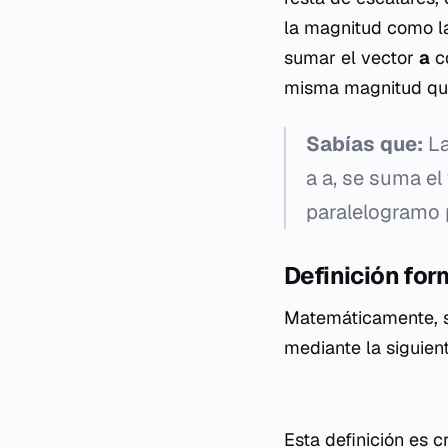
la magnitud como la
sumar el vector
a
co
misma magnitud q
Sabías que:
La
a
a
, se suma e
paralelogramo p
Definición for
Matemáticamente, s
mediante la siguien
Esta definición es c