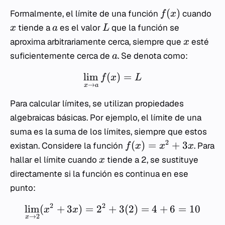
(
)
Formalmente, el límite de una función
cuando
f
x
tiende a
es el valor
que la función se
x
a
L
aproxima arbitrariamente cerca, siempre que
esté
x
suficientemente cerca de
. Se denota como:
a
lim
(
)
=
f
x
L
→
x
a
Para calcular límites, se utilizan propiedades
algebraicas básicas. Por ejemplo, el límite de una
suma es la suma de los límites, siempre que estos
2
(
)
=
+
3
existan. Considere la función
. Para
f
x
x
x
hallar el límite cuando
tiende a 2, se sustituye
x
directamente si la función es continua en ese
punto:
2
2
lim
(
+
3
)
=
2
+
3
(
2
)
=
4
+
6
=
10
x
x
→
2
x