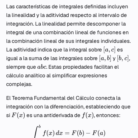
Las características de integrales definidas incluyen
la linealidad y la aditividad respecto al intervalo de
integración. La linealidad permite descomponer la
integral de una combinación lineal de funciones en
la combinación lineal de sus integrales individuales.
[
,
]
La aditividad indica que la integral sobre
es
a
c
[
,
]
[
,
]
igual a la suma de las integrales sobre
y
,
a
b
b
c
siempre que
. Estas propiedades facilitan el
ab
c
cálculo analítico al simplificar expresiones
complejas.
El Teorema Fundamental del Cálculo conecta la
integración con la diferenciación, estableciendo que
(
)
(
)
si
es una antiderivada de
, entonces:
F
x
f
x
b
∫
(
)
=
(
)
−
(
)
f
x
d
x
F
b
F
a