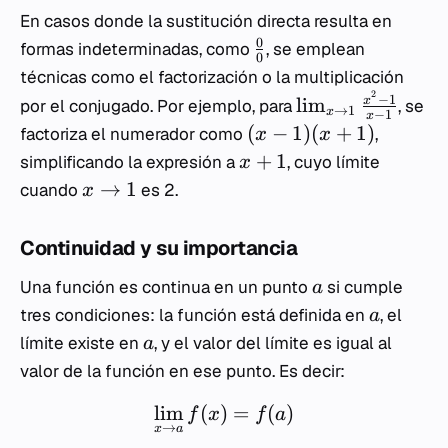
En casos donde la sustitución directa resulta en
0
formas indeterminadas, como
, se emplean
0
técnicas como el factorización o la multiplicación
2
−
1
lim
x
por el conjugado. Por ejemplo, para
, se
→
1
x
−
1
x
(
−
1
)
(
+
1
)
factoriza el numerador como
,
x
x
+
1
simplificando la expresión a
, cuyo límite
x
→
1
cuando
es 2.
x
Continuidad y su importancia
Una función es continua en un punto
si cumple
a
tres condiciones: la función está definida en
, el
a
límite existe en
, y el valor del límite es igual al
a
valor de la función en ese punto. Es decir:
lim
(
)
=
(
)
f
x
f
a
→
x
a