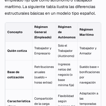
empleado fijo que como autónomo o trabajador
marítimo. La siguiente tabla ilustra las diferencias
estructurales básicas en un modelo tipo español.
Régimen
Régimen
Régimen
Concepto
General
de
Marítimo
(Empleado)
Autónomos
Solo el
Trabajador y
Trabajador y
Quién cotiza
Trabajador
Empresario
Armador
(Autónomo)
Ingresos
Retribuciones
Sueldo base +
netos del
Base de
anuales
bonificaciones
negocio (o
cotización
(sueldo +
por
base
horas extras)
navegación
mínima fija)
Adaptación a
Flexibilidad
Compartición
las
Característica
según
de la carga
temporadas