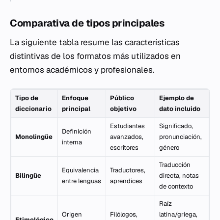
Comparativa de tipos principales
La siguiente tabla resume las características
distintivas de los formatos más utilizados en
entornos académicos y profesionales.
Tipo de
Enfoque
Público
Ejemplo de
diccionario
principal
objetivo
dato incluido
Estudiantes
Significado,
Definición
Monolingüe
avanzados,
pronunciación,
interna
escritores
género
Traducción
Equivalencia
Traductores,
Bilingüe
directa, notas
entre lenguas
aprendices
de contexto
Raíz
Origen
Filólogos,
latina/griega,
Etimológico