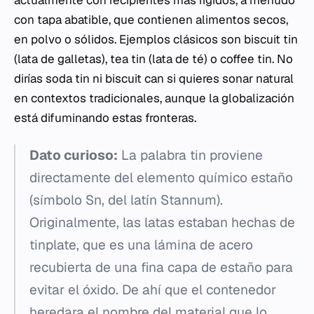
actualmente con recipientes más rígidos, a menudo
con tapa abatible, que contienen alimentos secos,
en polvo o sólidos. Ejemplos clásicos son
biscuit tin
(lata de galletas),
tea tin
(lata de té) o
coffee tin
. No
dirías
soda tin
ni
biscuit can
si quieres sonar natural
en contextos tradicionales, aunque la globalización
está difuminando estas fronteras.
Dato curioso:
La palabra
tin
proviene
directamente del elemento químico estaño
(símbolo
Sn
, del latín
Stannum
).
Originalmente, las latas estaban hechas de
tinplate
, que es una lámina de acero
recubierta de una fina capa de estaño para
evitar el óxido. De ahí que el contenedor
heredara el nombre del material que lo