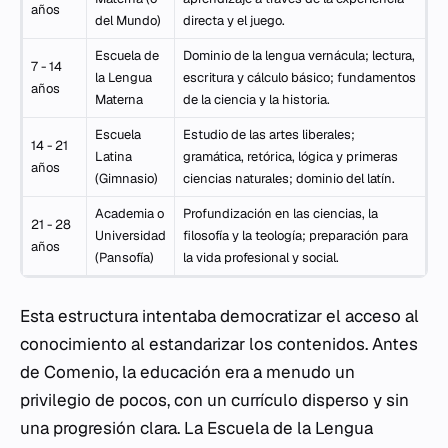
años
del Mundo)
directa y el juego.
Escuela de
Dominio de la lengua vernácula; lectura,
7 - 14
la Lengua
escritura y cálculo básico; fundamentos
años
Materna
de la ciencia y la historia.
Escuela
Estudio de las artes liberales;
14 - 21
Latina
gramática, retórica, lógica y primeras
años
(Gimnasio)
ciencias naturales; dominio del latín.
Academia o
Profundización en las ciencias, la
21 - 28
Universidad
filosofía y la teología; preparación para
años
(Pansofía)
la vida profesional y social.
Esta estructura intentaba democratizar el acceso al
conocimiento al estandarizar los contenidos. Antes
de Comenio, la educación era a menudo un
privilegio de pocos, con un currículo disperso y sin
una progresión clara. La Escuela de la Lengua