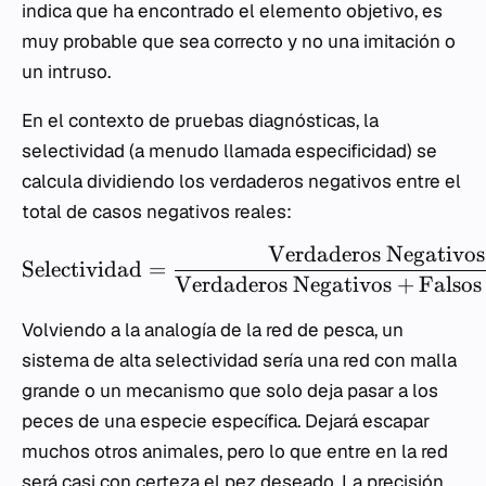
indica que ha encontrado el elemento objetivo, es
muy probable que sea correcto y no una imitación o
un intruso.
En el contexto de pruebas diagnósticas, la
selectividad (a menudo llamada especificidad) se
calcula dividiendo los verdaderos negativos entre el
total de casos negativos reales:
Verdaderos Negativos
Selectividad
=
Verdaderos Negativos
+
Falsos
Volviendo a la analogía de la red de pesca, un
sistema de alta selectividad sería una red con malla
grande o un mecanismo que solo deja pasar a los
peces de una especie específica. Dejará escapar
muchos otros animales, pero lo que entre en la red
será casi con certeza el pez deseado. La precisión