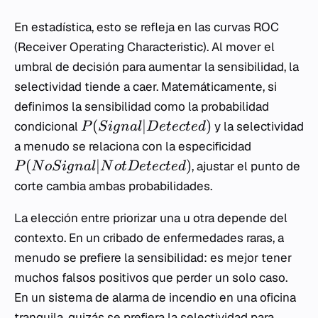
En estadística, esto se refleja en las curvas ROC
(Receiver Operating Characteristic). Al mover el
umbral de decisión para aumentar la sensibilidad, la
selectividad tiende a caer. Matemáticamente, si
definimos la sensibilidad como la probabilidad
(
∣
)
condicional
y la selectividad
P
S
i
g
na
l
D
e
t
ec
t
e
d
a menudo se relaciona con la especificidad
(
∣
)
, ajustar el punto de
P
N
o
S
i
g
na
l
N
o
t
D
e
t
ec
t
e
d
corte cambia ambas probabilidades.
La elección entre priorizar una u otra depende del
contexto. En un cribado de enfermedades raras, a
menudo se prefiere la sensibilidad: es mejor tener
muchos falsos positivos que perder un solo caso.
En un sistema de alarma de incendio en una oficina
tranquila, quizás se prefiera la selectividad para