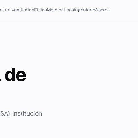
s universitarios
Física
Matemáticas
Ingeniería
Acerca
a de
SA), institución