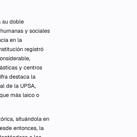
a su doble
s humanas y sociales
cia en la
titución registró
onsiderable,
ásticas y centros
ifra destaca la
al de la UPSA,
oque más laico o
tórica, situándola en
Desde entonces, la