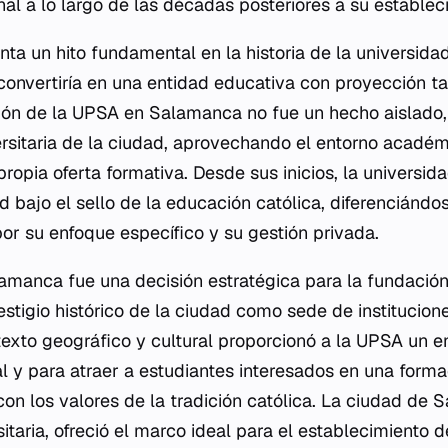
onal a lo largo de las décadas posteriores a su estableci
ta un hito fundamental en la historia de la universida
convertiría en una entidad educativa con proyección t
ión de la UPSA en Salamanca no fue un hecho aislado, 
versitaria de la ciudad, aprovechando el entorno académ
propia oferta formativa. Desde sus inicios, la universi
d bajo el sello de la educación católica, diferenciánd
or su enfoque específico y su gestión privada.
amanca fue una decisión estratégica para la fundación
stigio histórico de la ciudad como sede de institucion
exto geográfico y cultural proporcionó a la UPSA un e
ial y para atraer a estudiantes interesados en una for
con los valores de la tradición católica. La ciudad de
sitaria, ofreció el marco ideal para el establecimiento 