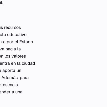
l.
us recursos
cto educativo,
nte por el Estado.
va hacia la
n los valores
uentra en la ciudad
e aporta un
l. Además, para
presencia
ender a una