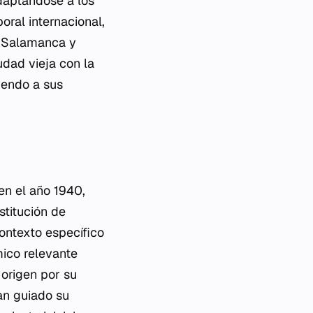
daptándose a los
ral internacional,
s, Salamanca y
udad vieja con la
iendo a sus
en el año 1940,
stitución de
ontexto específico
ico relevante
 origen por su
an guiado su