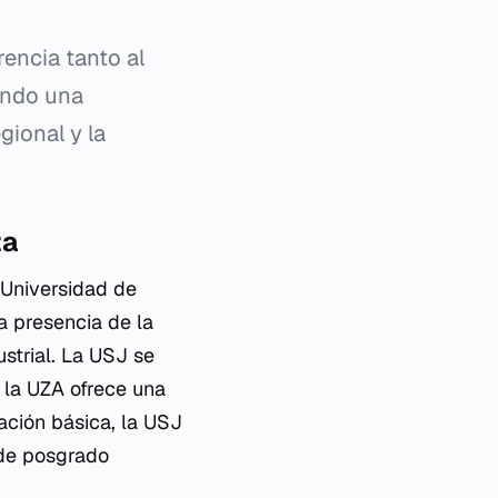
rencia tanto al
ando una
gional y la
za
 Universidad de
a presencia de la
strial. La USJ se
 la UZA ofrece una
ción básica, la USJ
 de posgrado