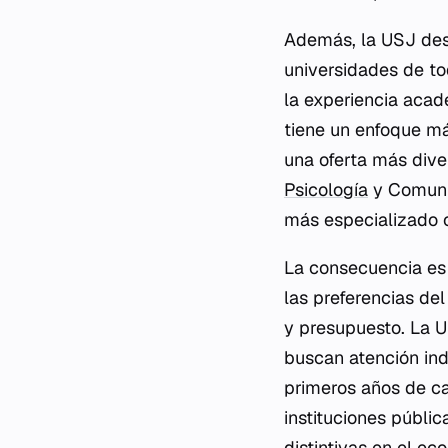
Además, la USJ dest
universidades de tod
la experiencia acad
tiene un enfoque má
una oferta más div
Psicología
y Comunic
más especializado o
La consecuencia es 
las preferencias de
y presupuesto. La U
buscan atención ind
primeros años de ca
instituciones públic
distintivas en el e