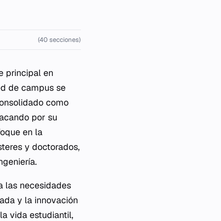
(40 secciones)
 principal en
red de campus se
consolidado como
tacando por su
foque en la
steres y doctorados,
ngeniería.
a las necesidades
cada y la innovación
a vida estudiantil,