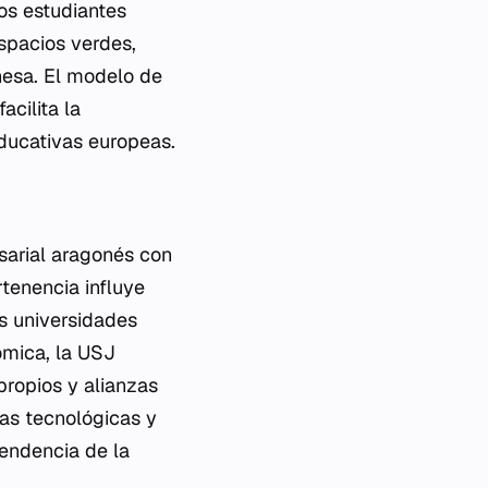
los estudiantes
spacios verdes,
nesa. El modelo de
acilita la
ducativas europeas.
sarial aragonés con
rtenencia influye
as universidades
ómica, la USJ
propios y alianzas
ras tecnológicas y
endencia de la