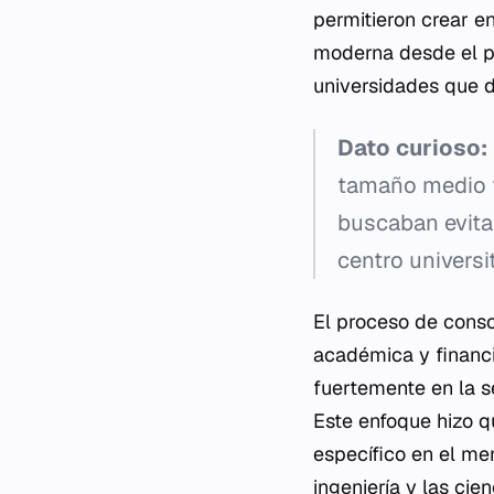
permitieron crear en
moderna desde el pr
universidades que d
Dato curioso:
tamaño medio f
buscaban evitar
centro universit
El proceso de conso
académica y financie
fuertemente en la s
Este enfoque hizo q
específico en el me
ingeniería y las cien