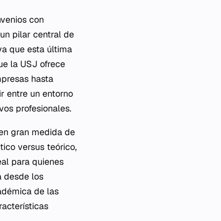
nvenios con
un pilar central de
a que esta última
ue la USJ ofrece
mpresas hasta
r entre un entorno
vos profesionales.
e en gran medida de
ico versus teórico,
eal para quienes
a desde los
cadémica de las
racterísticas