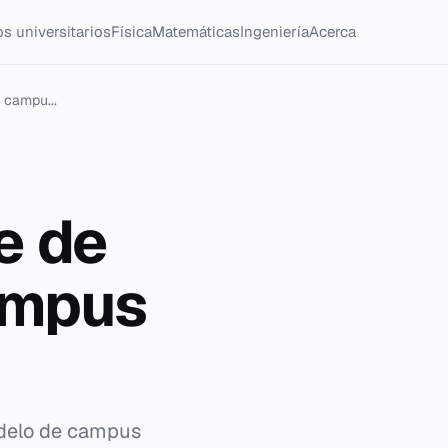
s universitarios
Física
Matemáticas
Ingeniería
Acerca
 campu...
e de
campus
odelo de campus