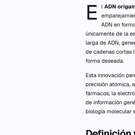
E
l
ADN origam
emparejamien
ADN en forma
únicamente de la es
larga de ADN, gener
de cadenas cortas 
forma deseada.
Esta innovación per
precisión atómica, 
fármacos, la electr
de información genét
biología molecular 
Definición