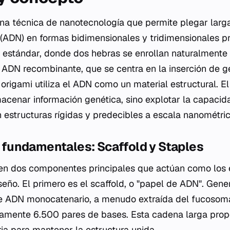
na técnica de nanotecnología que permite plegar lar
 (ADN) en formas bidimensionales y tridimensionales pr
estándar, donde dos hebras se enrollan naturalmente
el ADN recombinante, que se centra en la inserción de 
origami utiliza el ADN como un material estructural. El
cenar información genética, sino explotar la capaci
estructuras rígidas y predecibles a escala nanométric
undamentales: Scaffold y Staples
 en dos componentes principales que actúan como los
seño. El primero es el
scaffold
, o "papel de ADN". Gener
e ADN monocatenario, a menudo extraída del fucosoma
amente 6.500 pares de bases. Esta cadena larga prop
ia para mantener la estructura unida.