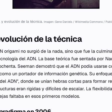
a y evolución de la técnica.
Imagen: Gene Daniels / Wikimedia Commons / Publ
evolución de la técnica
DN origami no surgió de la nada, sino que fue la culmi
ecnología del ADN. La base teórica fue sentada por N
s ochenta. Seeman demostró que el ADN podía usarse c
o como un portador de información genética. Su enfoque 
a del ADN", donde se unían hebras cortas para formar re
cturas eran rígidas y difíciles de escalar. La flexibili
ejas faltaba en esos primeros modelos.
paradigma en 2006