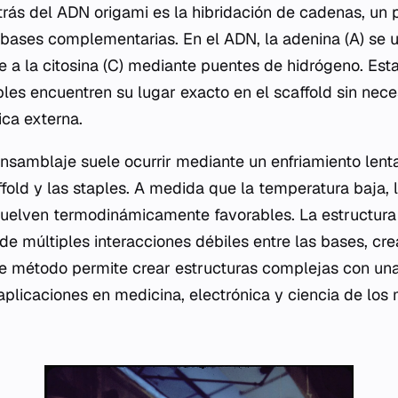
trás del ADN origami es la hibridación de cadenas, un
bases complementarias. En el ADN, la adenina (A) se une
e a la citosina (C) mediante puentes de hidrógeno. Est
ples
encuentren su lugar exacto en el
scaffold
sin nece
ca externa.
nsamblaje suele ocurrir mediante un enfriamiento lent
fold
y las
staples
. A medida que la temperatura baja, 
vuelven termodinámicamente favorables. La estructura f
de múltiples interacciones débiles entre las bases, cr
ste método permite crear estructuras complejas con una
plicaciones en medicina, electrónica y ciencia de los 