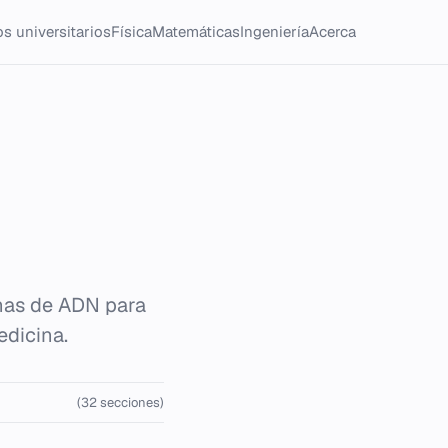
s universitarios
Física
Matemáticas
Ingeniería
Acerca
enas de ADN para
edicina.
(32 secciones)