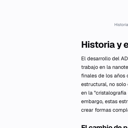
Histori
Historia y 
El desarrollo del A
trabajo en la nanot
finales de los año
estructural, no sol
en la "cristalografí
embargo, estas estru
crear formas compl
El cambio de 