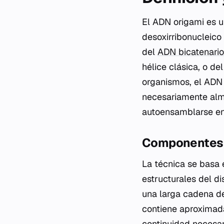
El ADN origami es u
desoxirribonucleico
del
ADN bicatenario
hélice clásica, o d
organismos, el ADN 
necesariamente alma
autoensamblarse en 
Componentes f
La técnica se basa
estructurales del di
una larga cadena d
contiene aproximad
continuidad necesar