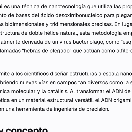
i
es una técnica de nanotecnología que utiliza las pr
to de bases del ácido desoxirribonucleico para plega
s bidimensionales y tridimensionales precisas. En lug
tructura de doble hélice natural, esta metodología e
almente derivada de un virus bacteriófago, como "esq
llamadas "hebras de plegado" que actúan como alfiler
mite a los científicos diseñar estructuras a escala nan
abriendo nuevas vías en campos tan diversos como la e
ónica molecular y la catálisis. Al transformar el ADN d
ica en un material estructural versátil, el ADN origami
en una herramienta de ingeniería de precisión.
 y concepto