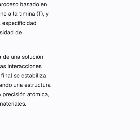
 proceso basado en
 a la timina (T), y
a especificidad
sidad de
a de una solución
las interacciones
inal se estabiliza
eando una estructura
 precisión atómica,
materiales.