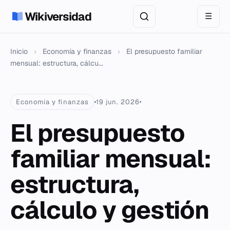
Wikiversidad
☰
Inicio
›
Economía y finanzas
›
El presupuesto familiar
mensual: estructura, cálcu...
Economía y finanzas
19 jun. 2026
El presupuesto
familiar mensual:
estructura,
cálculo y gestión