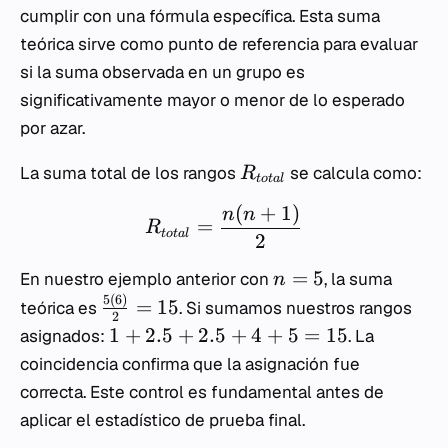
cumplir con una fórmula específica. Esta suma
teórica sirve como punto de referencia para evaluar
si la suma observada en un grupo es
significativamente mayor o menor de lo esperado
por azar.
La suma total de los rangos
se calcula como:
R
t
o
t
a
l
(
+
1
)
n
n
=
R
t
o
t
a
l
2
=
5
En nuestro ejemplo anterior con
, la suma
n
5
(
6
)
=
15
teórica es
. Si sumamos nuestros rangos
2
1
+
2.5
+
2.5
+
4
+
5
=
15
asignados:
. La
coincidencia confirma que la asignación fue
correcta. Este control es fundamental antes de
aplicar el estadístico de prueba final.