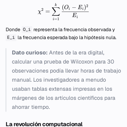
k
2
(
−
)
O
E
∑
2
i
i
=
χ
E
i
=
1
i
Donde
representa la frecuencia observada y
O_i
la frecuencia esperada bajo la hipótesis nula.
E_i
Dato curioso:
Antes de la era digital,
calcular una prueba de Wilcoxon para 30
observaciones podía llevar horas de trabajo
manual. Los investigadores a menudo
usaban tablas extensas impresas en los
márgenes de los artículos científicos para
ahorrar tiempo.
La revolución computacional