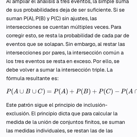
Al ampliar el análisis a tres eventos, la simple suma
de sus probabilidades deja de ser suficiente. Si se
suman
P(A)
,
P(B)
y
P(C)
sin ajustes, las
intersecciones se cuentan múltiples veces. Para
corregir esto, se resta la probabilidad de cada par de
eventos que se solapan. Sin embargo, al restar las
intersecciones por pares, la intersección común a
los tres eventos se resta en exceso. Por ello, se
debe volver a sumar la intersección triple. La
fórmula resultante es:
(
∪
∪
)
=
(
)
+
(
)
+
(
)
−
(
P
A
B
C
P
A
P
B
P
C
P
A
Este patrón sigue el principio de inclusión-
exclusión. El principio dicta que para calcular la
medida de la unión de conjuntos finitos, se suman
las medidas individuales, se restan las de las