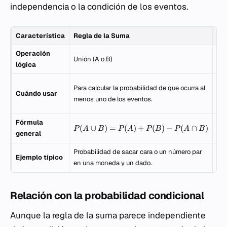
independencia o la condición de los eventos.
Característica
Regla de la Suma
Re
Operación
Unión (A o B)
Int
lógica
Par
Para calcular la probabilidad de que ocurra al
Cuándo usar
que
menos uno de los eventos.
sim
Fórmula
(
∪
)
=
(
)
+
(
)
−
(
∩
)
(
P
A
B
P
A
P
B
P
A
B
P
general
Probabilidad de sacar cara o un número par
Pro
Ejemplo típico
en una moneda y un dado.
con
Relación con la probabilidad condicional
Aunque la regla de la suma parece independiente