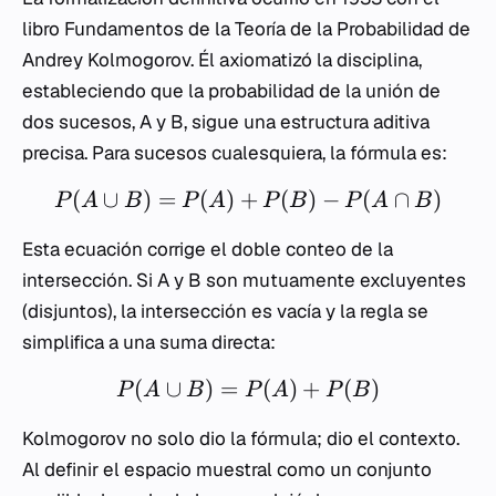
libro
Fundamentos de la Teoría de la Probabilidad
de
Andrey Kolmogorov. Él axiomatizó la disciplina,
estableciendo que la probabilidad de la unión de
dos sucesos, A y B, sigue una estructura aditiva
precisa. Para sucesos cualesquiera, la fórmula es:
(
∪
)
=
(
)
+
(
)
−
(
∩
)
P
A
B
P
A
P
B
P
A
B
Esta ecuación corrige el doble conteo de la
intersección. Si A y B son mutuamente excluyentes
(disjuntos), la intersección es vacía y la regla se
simplifica a una suma directa:
(
∪
)
=
(
)
+
(
)
P
A
B
P
A
P
B
Kolmogorov no solo dio la fórmula; dio el contexto.
Al definir el espacio muestral como un conjunto