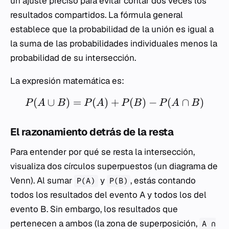
un ajuste preciso para evitar contar dos veces los
resultados compartidos. La fórmula general
establece que la probabilidad de la unión es igual a
la suma de las probabilidades individuales menos la
probabilidad de su intersección.
La expresión matemática es:
(
∪
)
=
(
)
+
(
)
−
(
∩
)
P
A
B
P
A
P
B
P
A
B
El razonamiento detrás de la resta
Para entender por qué se resta la intersección,
visualiza dos círculos superpuestos (un diagrama de
Venn). Al sumar
y
, estás contando
P(A)
P(B)
todos los resultados del evento A y todos los del
evento B. Sin embargo, los resultados que
pertenecen a ambos (la zona de superposición,
A ∩