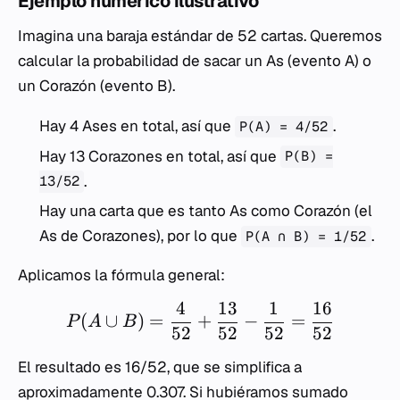
Ejemplo numérico ilustrativo
Imagina una baraja estándar de 52 cartas. Queremos
calcular la probabilidad de sacar un As (evento A) o
un Corazón (evento B).
Hay 4 Ases en total, así que
.
P(A) = 4/52
Hay 13 Corazones en total, así que
P(B) =
.
13/52
Hay una carta que es tanto As como Corazón (el
As de Corazones), por lo que
.
P(A ∩ B) = 1/52
Aplicamos la fórmula general:
4
13
1
16
(
∪
)
=
+
−
=
P
A
B
52
52
52
52
El resultado es 16/52, que se simplifica a
aproximadamente 0.307. Si hubiéramos sumado