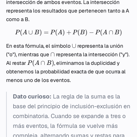
intersección de ambos eventos. La intersección
representa los resultados que pertenecen tanto a A
como a B.
(
∪
)
=
(
)
+
(
)
−
(
∩
)
P
A
B
P
A
P
B
P
A
B
∪
En esta fórmula, el símbolo
representa la unión
∩
("o"), mientras que
representa la intersección ("y").
(
∩
)
Al restar
, eliminamos la duplicidad y
P
A
B
obtenemos la probabilidad exacta de que ocurra al
menos uno de los eventos.
Dato curioso:
La regla de la suma es la
base del principio de inclusión-exclusión en
combinatoria. Cuando se expande a tres o
más eventos, la fórmula se vuelve más
compleja, alternando sumas y restas para