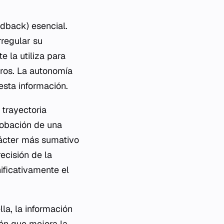
edback) esencial.
regular su
e la utiliza para
turos. La autonomía
sta información.
 trayectoria
robación de una
arácter más sumativo
ecisión de la
ificativamente el
lla, la información
ión que mejora la