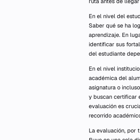
ruta antes de llegar 
En el nivel del estu
Saber qué se ha log
aprendizaje. En luga
identificar sus fort
del estudiante depe
En el nivel instituc
académica del alumn
asignatura o inclus
y buscan certificar
evaluación es cruci
recorrido académico
La evaluación, por t
fluye en una sola di