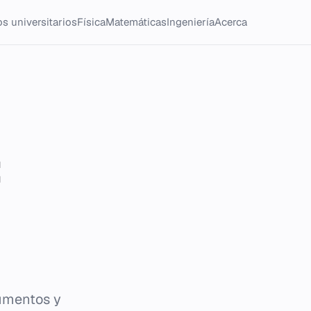
s universitarios
Física
Matemáticas
Ingeniería
Acerca
:
rumentos y