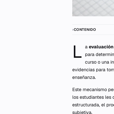
CONTENIDO
L
a
evaluación
para determin
curso o una i
evidencias para tom
enseñanza.
Este mecanismo perm
los estudiantes les
estructurada, el pr
subjetiva.