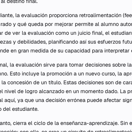
al destino final.
diante, la evaluación proporciona retroalimentación (fe
rado y qué queda por mejorar permite al alumno autor
r de ver la evaluación como un juicio final, el estudiant
alezas y debilidades, planificando así sus esfuerzos fu
nde en gran medida de su capacidad para interpretar e
ional, la evaluación sirve para tomar decisiones sobre la
o. Esto incluye la promoción a un nuevo curso, la ap
o la concesión de un título. Estas decisiones son de c
 el nivel de logro alcanzado en un momento dado. La pr
al aquí, ya que una decisión errónea puede afectar sign
 del estudiante.
anto, cierra el ciclo de la enseñanza-aprendizaje. Sin e
rección; con ella, se crea un circuito de retroalimentac