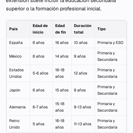
extensión suele incluir la educación secundaria
superior o la formación profesional inicial.
Edad de
Edad
Duración
País
Tipo
inicio
de fin
total
España
6 años
16 años
10 años
Primaria y ESO
Primaria y
México
6 años
14 años
9 años
Secundaria
Estados
16-18
Primaria y
5-6 años
12 años
Unidos
años
Secundaria
Primaria y
Japón
6 años
15 años
9 años
Secundaria
15-18
Primaria y
Alemania
6-7 años
9-13 años
años
Secundaria
Reino
16-18
Primaria y
5 años
11-13 años
Unido
años
Secundaria