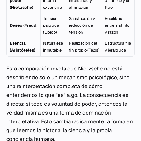
poder
interna
intensidad y
dinámico y en
(Nietzsche)
expansiva
afirmación
flujo
Tensión
Satisfacción y
Equilibrio
Deseo (Freud)
psíquica
reducción de
entre instinto
(Libido)
tensión
y razón
Esencia
Naturaleza
Realización del
Estructura fija
(Aristóteles)
inmutable
fin propio (Telos)
y jerárquica
Esta comparación revela que Nietzsche no está
describiendo solo un mecanismo psicológico, sino
una reinterpretación completa de cómo
entendemos lo que "es" algo. La consecuencia es
directa: si todo es voluntad de poder, entonces la
verdad misma es una forma de dominación
interpretativa. Esto cambia radicalmente la forma en
que leemos la historia, la ciencia y la propia
conciencia humana.