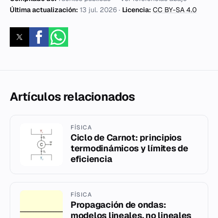
Última actualización:
13 jul. 2026
·
Licencia:
CC BY-SA 4.0
Artículos relacionados
FÍSICA
Ciclo de Carnot: principios
termodinámicos y límites de
eficiencia
FÍSICA
Propagación de ondas:
modelos lineales, no lineales