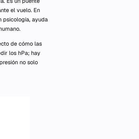
ca. Es un puente
nte el vuelo. En
n psicología, ayuda
 humano.
ecto de cómo las
dir los hPa; hay
presión no solo