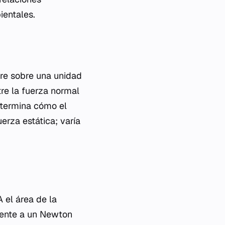
ientales.
ire sobre una unidad
tre la fuerza normal
determina cómo el
uerza estática; varía
A el área de la
alente a un Newton