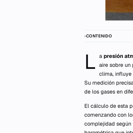
CONTENIDO
L
a
presión at
aire sobre un
clima, influy
Su medición precis
de los gases en dife
El cálculo de esta p
comenzando con los 
complejidad según l
barométrica que int