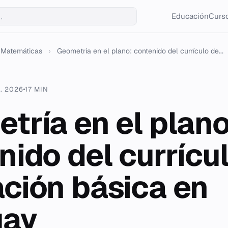
Educación
Curso
Matemáticas
›
Geometría en el plano: contenido del currículo de...
L. 2026
17 MIN
tría en el plano
nido del currícu
ción básica en
uay