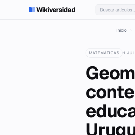
Wikiversidad
Inicio
›
MATEMÁTICAS
1 JU
Geome
conte
educa
Urug