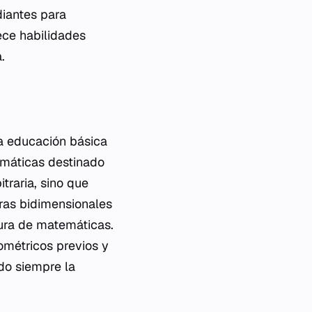
diantes para
ece habilidades
.
la educación básica
máticas destinado
traria, sino que
uras bidimensionales
ura de matemáticas.
ométricos previos y
do siempre la