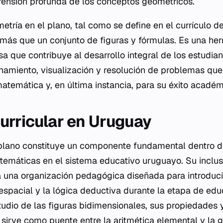
ensión profunda de los conceptos geométricos.
tría en el plano, tal como se define en el currículo de
ás que un conjunto de figuras y fórmulas. Es una he
 que contribuye al desarrollo integral de los estudia
namiento, visualización y resolución de problemas qu
atemática y, en última instancia, para su éxito académi
urricular en Uruguay
plano constituye un componente fundamental dentro de
temáticas en el sistema educativo uruguayo. Su inclusió
 una organización pedagógica diseñada para introducir
espacial y la lógica deductiva durante la etapa de edu
tudio de las figuras bidimensionales, sus propiedades y
s sirve como puente entre la aritmética elemental y la