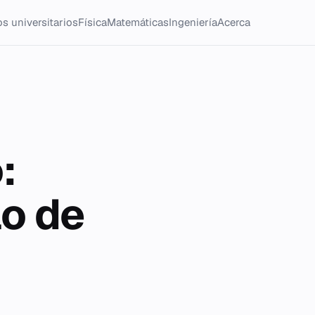
s universitarios
Física
Matemáticas
Ingeniería
Acerca
:
lo de