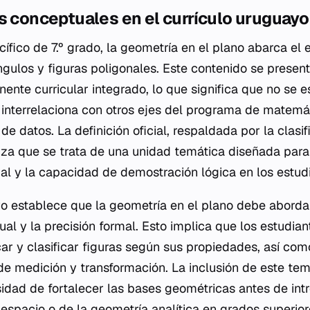
s conceptuales en el currículo uruguayo
ífico de 7.º grado, la geometría en el plano abarca el 
ángulos y figuras poligonales. Este contenido se prese
ente curricular integrado, lo que significa que no se 
e interrelaciona con otros ejes del programa de matemá
s de datos. La definición oficial, respaldada por la clas
iza que se trata de una unidad temática diseñada para 
l y la capacidad de demostración lógica en los estudi
yo establece que la geometría en el plano debe abordar
isual y la precisión formal. Esto implica que los estudia
car y clasificar figuras según sus propiedades, así com
e medición y transformación. La inclusión de este tem
idad de fortalecer las bases geométricas antes de int
 espacio o de la geometría analítica en grados superior