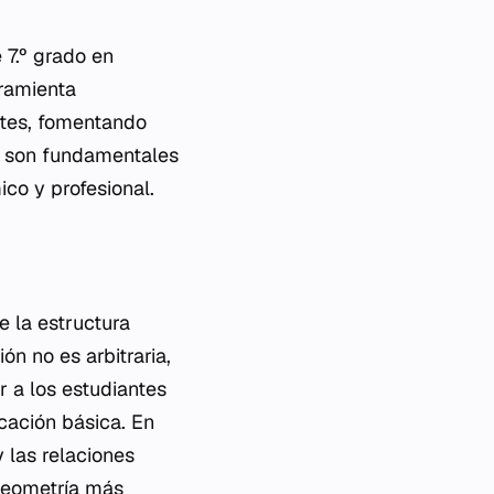
 7.º grado en
rramienta
ntes, fomentando
e son fundamentales
co y profesional.
 la estructura
n no es arbitraria,
 a los estudiantes
cación básica. En
 las relaciones
 geometría más