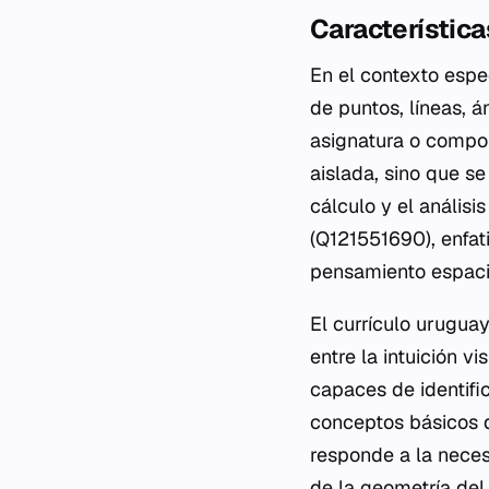
Característica
En el contexto espec
de puntos, líneas, 
asignatura o compon
aislada, sino que s
cálculo y el análisi
(Q121551690), enfat
pensamiento espacia
El currículo urugua
entre la intuición v
capaces de identifi
conceptos básicos d
responde a la neces
de la geometría del