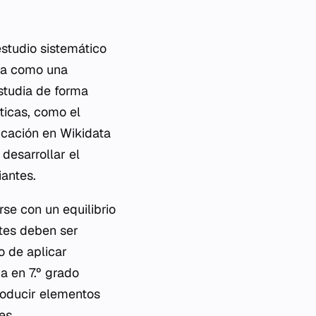
estudio sistemático
nta como una
estudia de forma
ticas, como el
ificación en Wikidata
desarrollar el
antes.
se con un equilibrio
ntes deben ser
o de aplicar
a en 7.º grado
roducir elementos
es.