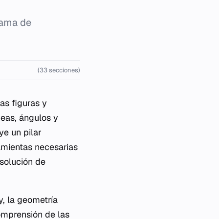
rama de
(33 secciones)
as figuras y
neas, ángulos y
ye un pilar
amientas necesarias
esolución de
, la geometría
omprensión de las