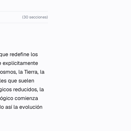
(30 secciones)
ue redefine los
ne explícitamente
smos, la Tierra, la
les que suelen
icos reducidos, la
ológico comienza
o así la evolución