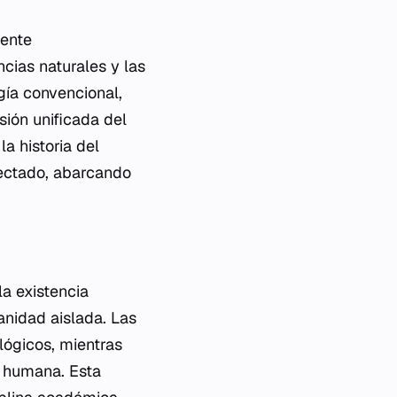
mente
ncias naturales y las
ía convencional,
ión unificada del
a historia del
nectado, abarcando
la existencia
nidad aislada. Las
lógicos, mientras
a humana. Esta