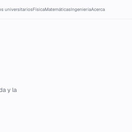
s universitarios
Física
Matemáticas
Ingeniería
Acerca
da y la