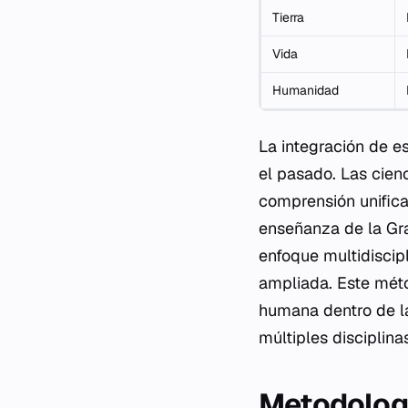
Tierra
Vida
Humanidad
La integración de e
el pasado. Las cien
comprensión unific
enseñanza de la Gra
enfoque multidiscip
ampliada. Este méto
humana dentro de la 
múltiples disciplina
Metodologí