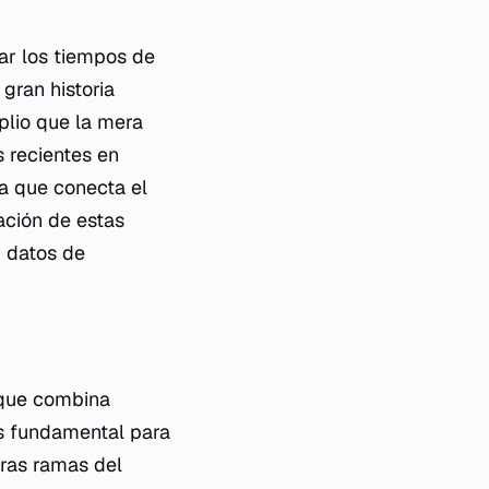
nar los tiempos de
 gran historia
plio que la mera
s recientes en
va que conecta el
ación de estas
r datos de
r que combina
es fundamental para
tras ramas del