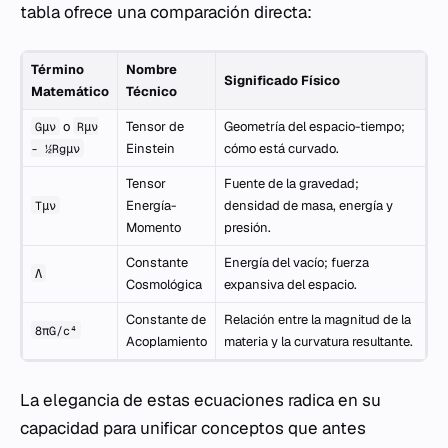
tabla ofrece una comparación directa:
Término
Nombre
Significado Físico
Matemático
Técnico
o
Tensor de
Geometría del espacio-tiempo;
Gμν
Rμν
Einstein
cómo está curvado.
- ½Rgμν
Tensor
Fuente de la gravedad;
Energía-
densidad de masa, energía y
Tμν
Momento
presión.
Constante
Energía del vacío; fuerza
Λ
Cosmológica
expansiva del espacio.
Constante de
Relación entre la magnitud de la
8πG/c⁴
Acoplamiento
materia y la curvatura resultante.
La elegancia de estas ecuaciones radica en su
capacidad para unificar conceptos que antes