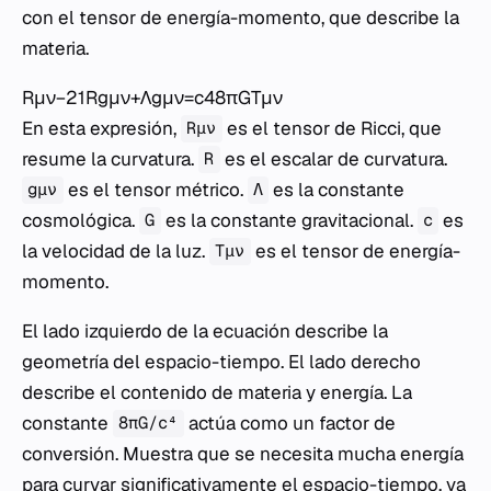
con el tensor de energía-momento, que describe la
materia.
Rμν​−21​Rgμν​+Λgμν​=c48πG​Tμν​
En esta expresión,
es el tensor de Ricci, que
Rμν
resume la curvatura.
es el escalar de curvatura.
R
es el tensor métrico.
es la constante
gμν
Λ
cosmológica.
es la constante gravitacional.
es
G
c
la velocidad de la luz.
es el tensor de energía-
Tμν
momento.
El lado izquierdo de la ecuación describe la
geometría del espacio-tiempo. El lado derecho
describe el contenido de materia y energía. La
constante
actúa como un factor de
8πG/c⁴
conversión. Muestra que se necesita mucha energía
para curvar significativamente el espacio-tiempo, ya