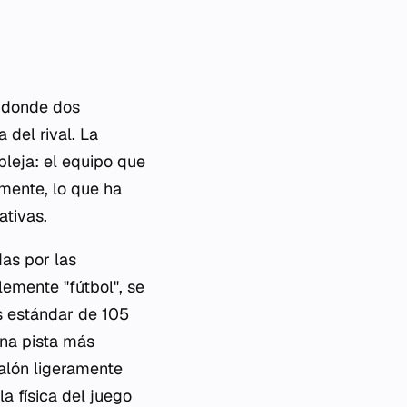
, donde dos
 del rival. La
pleja: el equipo que
amente, lo que ha
ativas.
das por las
emente "fútbol", se
as estándar de 105
una pista más
alón ligeramente
a física del juego