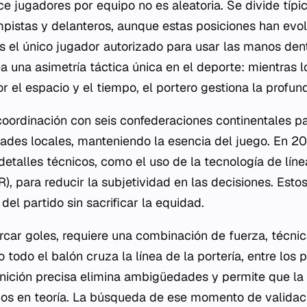
ce jugadores por equipo no es aleatoria. Se divide típi
istas y delanteros, aunque estas posiciones han evo
es el único jugador autorizado para usar las manos den
a una asimetría táctica única en el deporte: mientras 
 el espacio y el tiempo, el portero gestiona la profund
coordinación con seis confederaciones continentales p
dades locales, manteniendo la esencia del juego. En 20
detalles técnicos, como el uso de la tecnología de líne
R), para reducir la subjetividad en las decisiones. Es
 del partido sin sacrificar la equidad.
arcar goles, requiere una combinación de fuerza, técnic
 todo el balón cruza la línea de la portería, entre los 
inición precisa elimina ambigüedades y permite que la d
nos en teoría. La búsqueda de ese momento de validac