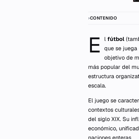
CONTENIDO
E
l
fútbol
(tamb
que se juega 
objetivo de m
más popular del mu
estructura organiza
escala.
El juego se caracte
contextos culturales
del siglo XIX. Su i
económico, unificado
naciones enteras.