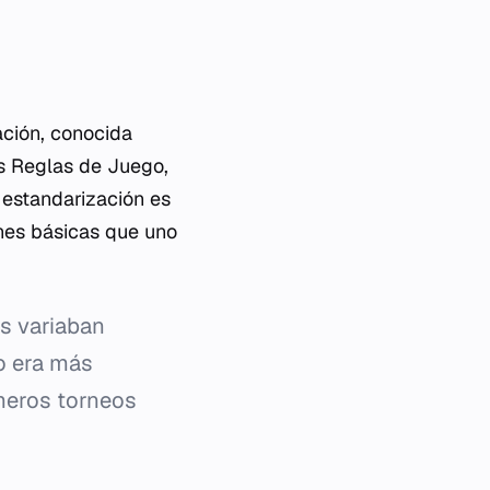
ación, conocida
as Reglas de Juego,
 estandarización es
nes básicas que uno
as variaban
go era más
meros torneos