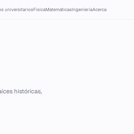
s universitarios
Física
Matemáticas
Ingeniería
Acerca
íces históricas,