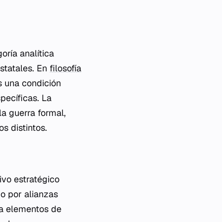
oría analítica
statales. En
filosofía
es una condición
pecíficas. La
 la guerra formal,
 distintos.
ivo estratégico
do por alianzas
ta elementos de