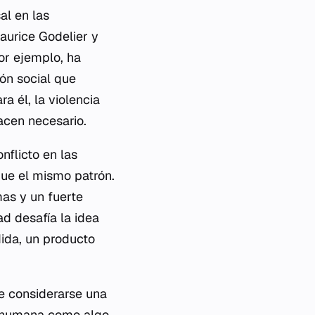
al en las
aurice Godelier y
or ejemplo, ha
ón social que
a él, la violencia
acen necesario.
nflicto en las
gue el mismo patrón.
mas y un fuerte
ad desafía la idea
dida, un producto
de considerarse una
ia humana como algo