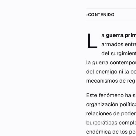
CONTENIDO
L
a
guerra prim
armados entre
del surgimient
la guerra contempor
del enemigo ni la o
mecanismos de regul
Este fenómeno ha si
organización polític
relaciones de poder
burocráticas complej
endémica de los peq