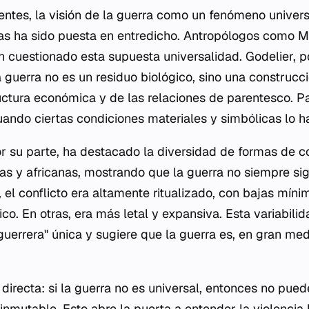
entes, la visión de la guerra como un fenómeno univers
as ha sido puesta en entredicho. Antropólogos como M
n cuestionado esta supuesta universalidad. Godelier, p
guerra no es un residuo biológico, sino una construcci
ctura económica y de las relaciones de parentesco. Par
ando ciertas condiciones materiales y simbólicas lo h
or su parte, ha destacado la diversidad de formas de co
s y africanas, mostrando que la guerra no siempre si
 el conflicto era altamente ritualizado, con bajas míni
. En otras, era más letal y expansiva. Esta variabilid
guerrera" única y sugiere que la guerra es, en gran me
directa: si la guerra no es universal, entonces no pue
 inmutable. Esto abre la puerta a entender la violenc