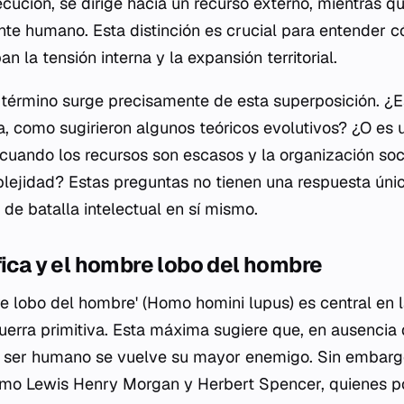
cución, se dirige hacia un recurso externo, mientras qu
te humano. Esta distinción es crucial para entender 
n la tensión interna y la expansión territorial.
érmino surge precisamente de esta superposición. ¿E
a, como sugirieron algunos teóricos evolutivos? ¿O es
 cuando los recursos son escasos y la organización soc
plejidad? Estas preguntas no tienen una respuesta únic
e batalla intelectual en sí mismo.
fica y el hombre lobo del hombre
re lobo del hombre' (Homo homini lupus) es central en 
guerra primitiva. Esta máxima sugiere que, en ausencia
el ser humano se vuelve su mayor enemigo. Sin embargo
omo Lewis Henry Morgan y Herbert Spencer, quienes po