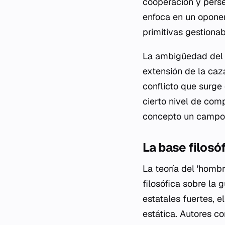
cooperación y perse
enfoca en un oponen
primitivas gestionaba
La ambigüedad del t
extensión de la caz
conflicto que surge
cierto nivel de com
concepto un campo d
La base filosó
La teoría del 'homb
filosófica sobre la 
estatales fuertes, 
estática. Autores c