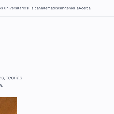
s universitarios
Física
Matemáticas
Ingeniería
Acerca
es, teorías
a.