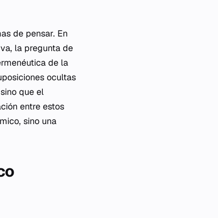
mas de pensar. En
va, la pregunta de
ermenéutica de la
suposiciones ocultas
 sino que el
ación entre estos
émico, sino una
co