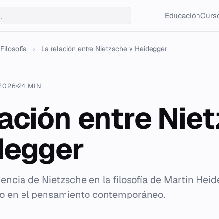
Educación
Curso
Filosofía
›
La relación entre Nietzsche y Heidegger
 2026
24 MIN
lación entre Nie
degger
luencia de Nietzsche en la filosofía de Martin Heid
cto en el pensamiento contemporáneo.