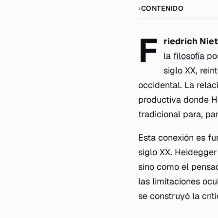
CONTENIDO
F
riedrich Nie
la
filosofía
po
siglo XX, rei
occidental. La relac
productiva donde He
tradicional para, pa
Esta conexión es f
siglo XX. Heidegger
sino como el pensad
las limitaciones oc
se construyó la crít