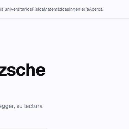
s universitarios
Física
Matemáticas
Ingeniería
Acerca
tzsche
egger, su lectura