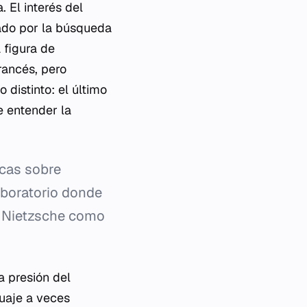
 El interés del
ado por la búsqueda
 figura de
rancés, pero
 distinto: el último
e entender la
icas sobre
laboratorio donde
 a Nietzsche como
a presión del
guaje a veces