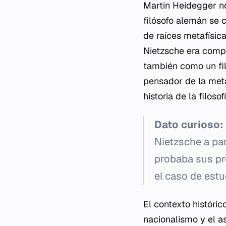
Martin Heidegger no
filósofo alemán se 
de raíces metafísic
Nietzsche era compl
también como un filó
pensador de la meta
historia de la filosofí
Dato curioso:
Nietzsche a par
probaba sus pro
el caso de estu
El contexto históric
nacionalismo y el a