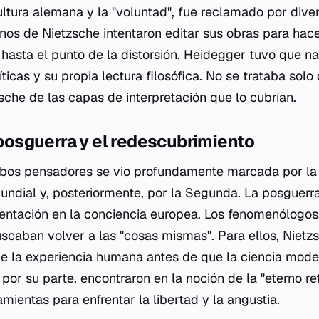
ltura alemana y la "voluntad", fue reclamado por diver
anos de Nietzsche intentaron editar sus obras para hac
 hasta el punto de la distorsión. Heidegger tuvo que n
íticas y su propia lectura filosófica. No se trataba solo 
sche de las capas de interpretación que lo cubrían.
a posguerra y el redescubrimiento
bos pensadores se vio profundamente marcada por la c
undial y, posteriormente, por la Segunda. La posguerra
entación en la conciencia europea. Los fenomenólogos
caban volver a las "cosas mismas". Para ellos, Nietzs
de la experiencia humana antes de que la ciencia modern
, por su parte, encontraron en la noción de la "eterno re
ientas para enfrentar la libertad y la angustia.