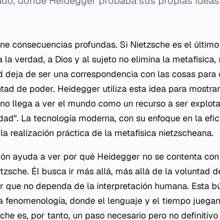
ivado, donde Heidegger probaba sus propias ideas
ene consecuencias profundas. Si Nietzsche es el último
a la verdad, a Dios y al sujeto no elimina la metafísica, 
 deja de ser una correspondencia con las cosas para 
ntad de poder. Heidegger utiliza esta idea para mostra
o llega a ver el mundo como un recurso a ser explota
idad". La tecnología moderna, con su enfoque en la efici
la realización práctica de la metafísica nietzscheana.
ión ayuda a ver por qué Heidegger no se contenta con
tzsche. Él busca ir más allá, más allá de la voluntad d
 que no dependa de la interpretación humana. Esta bú
ia fenomenología, donde el lenguaje y el tiempo juegan
che es, por tanto, un paso necesario pero no definitiv