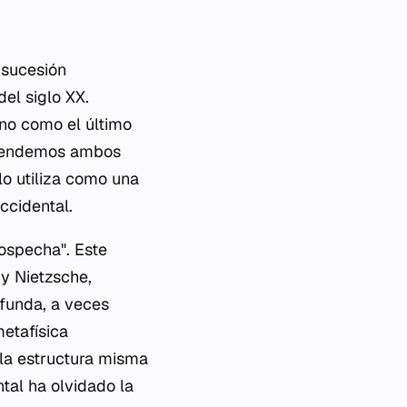
 sucesión
del siglo XX.
ino como el último
entendemos ambos
lo utiliza como una
ccidental.
sospecha". Este
y Nietzsche,
funda, a veces
etafísica
a la estructura misma
tal ha olvidado la