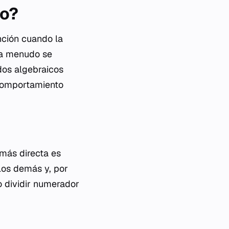
to?
unción cuando la
; a menudo se
dos algebraicos
 comportamiento
 más directa es
los demás y, por
o dividir numerador