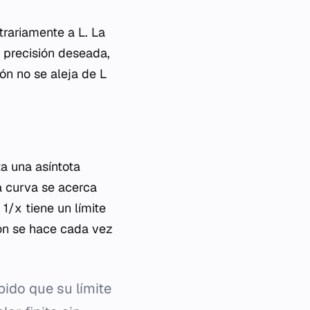
itrariamente a
L
. La
a precisión deseada,
ión no se aleja de
L
ta una asíntota
a curva se acerca
= 1/
x
tiene un límite
ión se hace cada vez
ido que su límite