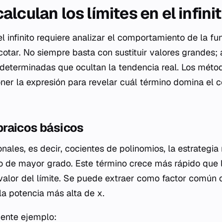
lculan los límites en el infini
el infinito requiere analizar el comportamiento de la f
acotar. No siempre basta con sustituir valores grandes
determinadas que ocultan la tendencia real. Los méto
er la expresión para revelar cuál término domina el
raicos básicos
nales, es decir, cocientes de polinomios, la estrategia
ino de mayor grado. Este término crece más rápido que 
 valor del límite. Se puede extraer como factor común 
la potencia más alta de
x
.
iente ejemplo: