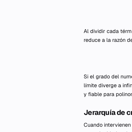
Al dividir cada tér
reduce a la razón de
Si el grado del num
límite diverge a inf
y fiable para polin
Jerarquía de 
Cuando intervienen 