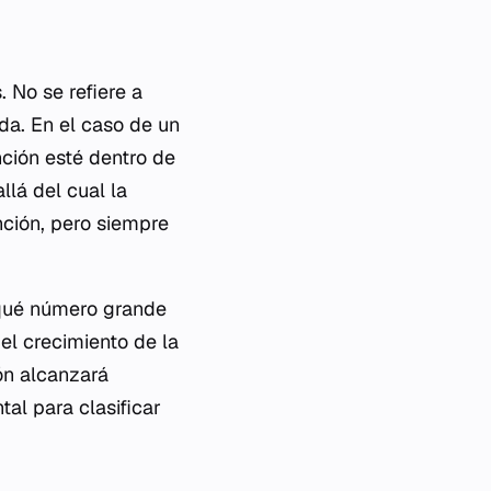
 No se refiere a
da. En el caso de un
unción esté dentro de
lá del cual la
nción, pero siempre
r qué número grande
 el crecimiento de la
ión alcanzará
al para clasificar