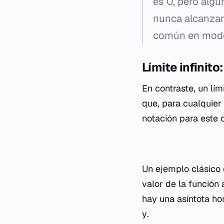
es 0, pero algu
nunca alcanzar
común en model
Límite infinit
En contraste, un lími
que, para cualquie
notación para este 
Un ejemplo clásico 
valor de la función
hay una asíntota hor
y
.