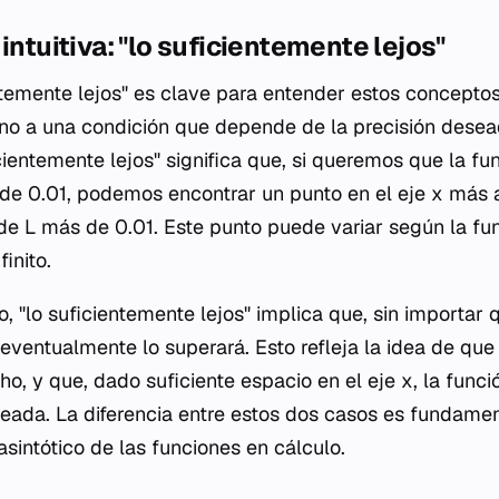
intuitiva: "lo suficientemente lejos"
ntemente lejos" es clave para entender estos conceptos.
 sino a una condición que depende de la precisión desea
uficientemente lejos" significa que, si queremos que la f
de 0.01, podemos encontrar un punto en el eje
x
más al
 de
L
más de 0.01. Este punto puede variar según la fu
finito.
ito, "lo suficientemente lejos" implica que, sin importa
 eventualmente lo superará. Esto refleja la idea de que
ho, y que, dado suficiente espacio en el eje
x
, la func
seada. La diferencia entre estos dos casos es fundament
sintótico de las funciones en cálculo.