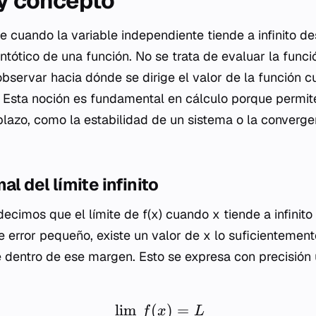
 y concepto
e cuando la variable independiente tiende a infinito de
tótico de una función. No se trata de evaluar la funci
observar hacia dónde se dirige el valor de la función 
. Esta noción es fundamental en cálculo porque permit
plazo, como la estabilidad de un sistema o la converge
al del límite infinito
ecimos que el límite de
f
(
x
) cuando
x
tiende a infinito
 error pequeño, existe un valor de
x
lo suficientement
 dentro de ese margen. Esto se expresa con precisión 
lim
(
)
=
f
x
L