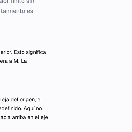
lor finito sin
rtamiento es
erior. Esto significa
pera a
M
. La
leja del origen, el
definido. Aquí no
acia arriba en el eje