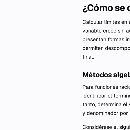
¿Cómo se ca
Calcular límites en 
variable crece sin 
presentan formas in
permiten descompon
final.
Métodos algeb
Para funciones racio
identificar el térm
tanto, determina el
y denominador por 
Considérese el sigu