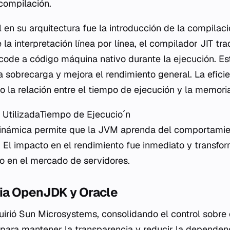
compilación.
 en su arquitectura fue la introducción de la compilac
de la interpretación línea por línea, el compilador JIT t
code a código máquina nativo durante la ejecución. Es
la sobrecarga y mejora el rendimiento general. La efici
 la relación entre el tiempo de ejecución y la memoria
UtilizadaTiempo de Ejecucioˊn​
dinámica permite que la JVM aprenda del comportamien
. El impacto en el rendimiento fue inmediato y transfo
o en el mercado de servidores.
cia OpenJDK y Oracle
uirió Sun Microsystems, consolidando el control sobre
para mantener la transparencia y reducir la dependen