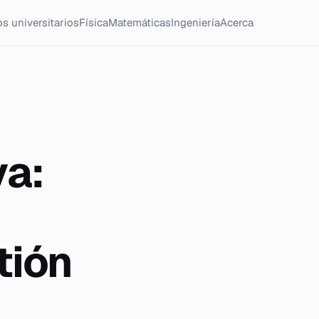
s universitarios
Física
Matemáticas
Ingeniería
Acerca
va:
tión