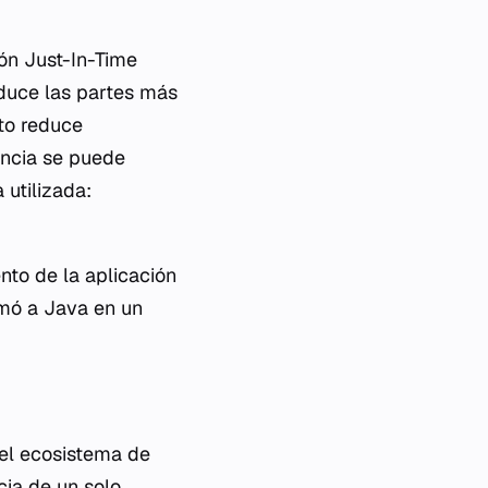
ión Just-In-Time
raduce las partes más
to reduce
encia se puede
 utilizada:
to de la aplicación
rmó a Java en un
 el ecosistema de
cia de un solo