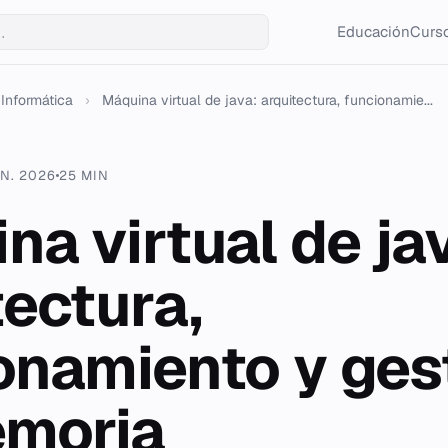
Educación
Curso
Informática
›
Máquina virtual de java: arquitectura, funcionamie...
UN. 2026
25 MIN
na virtual de ja
tectura,
onamiento y ges
emoria