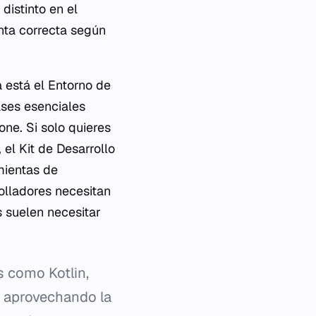
istinto en el
enta correcta según
a está el Entorno de
ases esenciales
one. Si solo quieres
 el Kit de Desarrollo
mientas de
rolladores necesitan
s suelen necesitar
s como Kotlin,
 aprovechando la