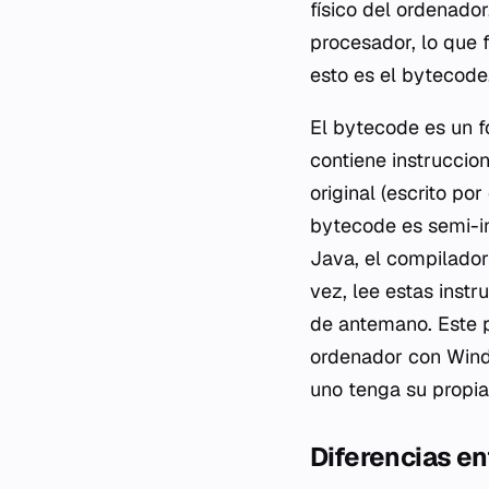
físico del ordenador
procesador, lo que f
esto es el
bytecode
El
bytecode
es un f
contiene instruccio
original (escrito po
bytecode
es semi-i
Java, el compilador
vez, lee estas instr
de antemano. Este 
ordenador con Wind
uno tenga su propia
Diferencias e