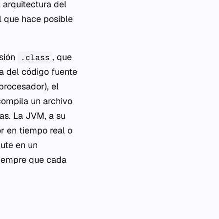
 arquitectura del
al que hace posible
nsión
, que
.class
ia del código fuente
procesador), el
ompila un archivo
cas. La JVM, a su
or en tiempo real o
ute en un
siempre que cada