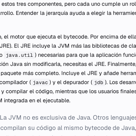
estos tres componentes, pero cada uno cumple un rol d
rollo. Entender la jerarquía ayuda a elegir la herrami
, el motor que ejecuta el
bytecode
. Por encima de ell
JRE). El JRE incluye la JVM más las bibliotecas de cl
o
) necesarias para que la aplicación funci
java.util
ión Java sin modificarla, necesitas el JRE. Finalmente,
l paquete más completo. Incluye el JRE y añade herra
 compilador (
) y el depurador (
). Los desar
javac
jdb
 y compilar el código, mientras que los usuarios finale
M integrada en el ejecutable.
La JVM no es exclusiva de Java. Otros lenguaje
 compilan su código al mismo
bytecode
de Java,