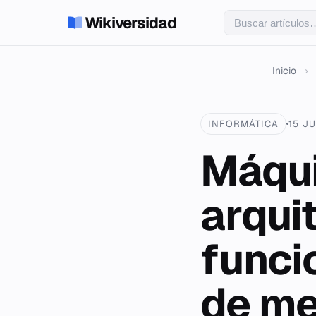
Wikiversidad
Inicio
›
INFORMÁTICA
15 J
Máqui
arqui
funci
de m