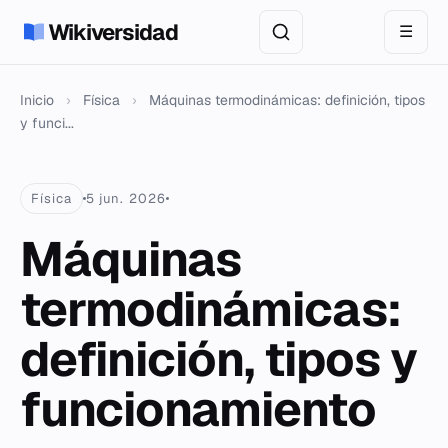
Wikiversidad
☰
Inicio
›
Física
›
Máquinas termodinámicas: definición, tipos
y funci...
Física
5 jun. 2026
Máquinas
termodinámicas:
definición, tipos y
funcionamiento