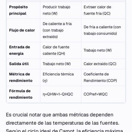
Propósito
Producir trabajo
Extraer calor de
principal
neto (
W
)
fuente fría (
QC
)
De caliente a fría
De fría a caliente (con
Flujo de calor
(con trabajo
trabajo consumido)
extraído)
Entrada de
Calor de fuente
Trabajo neto (
W
)
energía
caliente (
QH
)
Salida útil
Trabajo neto (
W
)
Calor extraído (
QC
)
Métrica de
Eficiencia térmica
Coeficiente de
rendimiento
(
η
)
Rendimiento (COP)
Fórmula de
η=QH​W​=1−QH​QC​​
COPref​=WQC​​
rendimiento
Es crucial notar que ambas métricas dependen
directamente de las temperaturas de las fuentes.
Según el ciclo ideal de Carnot, la eficiencia máxima