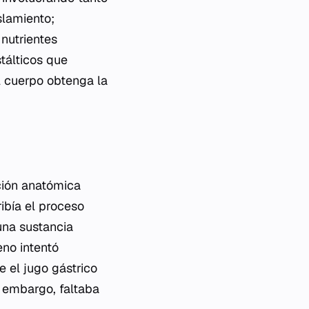
slamiento;
 nutrientes
tálticos que
l cuerpo obtenga la
ción anatómica
ribía el proceso
una sustancia
eno intentó
e el jugo gástrico
 embargo, faltaba