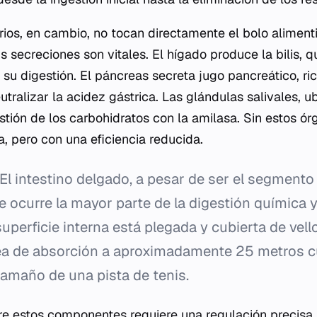
ios, en cambio, no tocan directamente el bolo alimenti
s secreciones son vitales. El hígado produce la bilis, 
r su digestión. El páncreas secreta jugo pancreático, r
tralizar la acidez gástrica. Las glándulas salivales, u
estión de los carbohidratos con la amilasa. Sin estos ór
a, pero con una eficiencia reducida.
El intestino delgado, a pesar de ser el segmento
e ocurre la mayor parte de la digestión química 
superficie interna está plegada y cubierta de vell
ea de absorción a aproximadamente 25 metros c
tamaño de una pista de tenis.
re estos componentes requiere una regulación precisa,