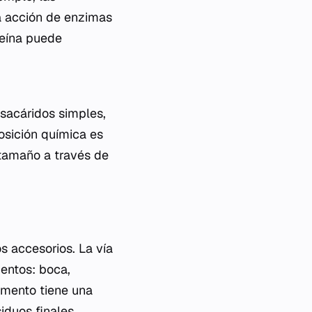
a acción de enzimas
teína puede
sacáridos simples,
posición química es
tamaño a través de
os accesorios. La vía
mentos: boca,
gmento tiene una
siduos finales.