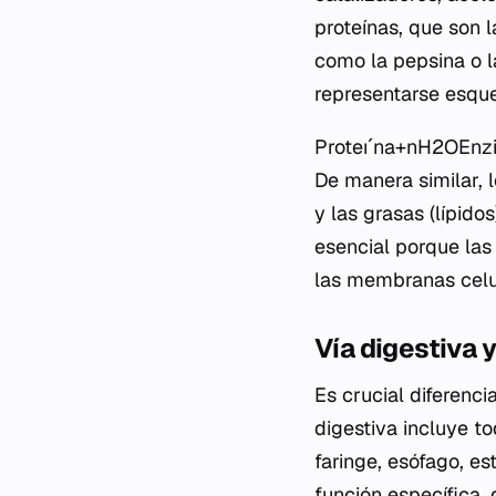
proteínas, que son
como la pepsina o la
representarse esq
Proteıˊna+nH2​OEnz
De manera similar,
y las grasas (lípido
esencial porque la
las membranas celu
Vía digestiva 
Es crucial diferenci
digestiva incluye t
faringe, esófago, e
función específica, 