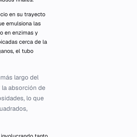
cio en su trayecto
que emulsiona las
ico en enzimas y
bicadas cerca de la
ganos, el tubo
 más largo del
y la absorción de
osidades, lo que
uadrados,
 involucrando tanto