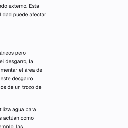
ndo externo. Esta
ilidad puede afectar
táneos pero
el desgarro, la
aumentar el área de
 este desgarro
rnos de un trozo de
tiliza agua para
as actúan como
emplo, las