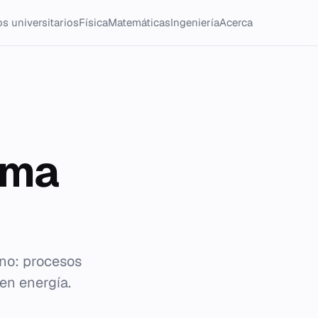
s universitarios
Física
Matemáticas
Ingeniería
Acerca
ema
ano: procesos
en energía.