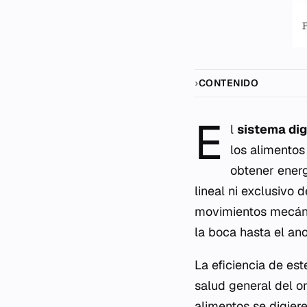
CONTENIDO
E
l
sistema dig
los alimentos
obtener energ
lineal ni exclusivo 
movimientos mecáni
la boca hasta el ano
La eficiencia de est
salud general del o
alimentos se digier