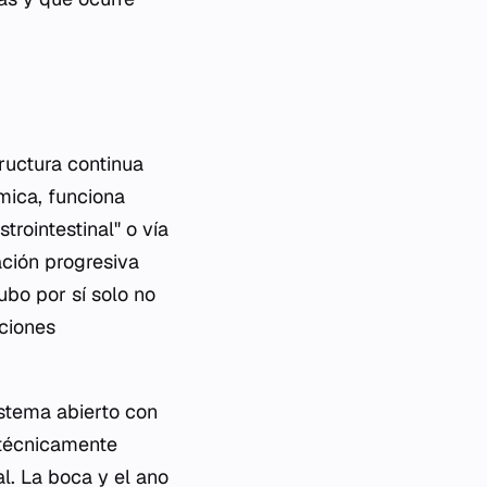
ructura continua
mica, funciona
rointestinal" o vía
ación progresiva
ubo por sí solo no
eciones
istema abierto con
, técnicamente
al. La boca y el ano