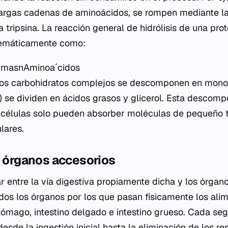
 largas cadenas de aminoácidos, se rompen mediante l
 tripsina. La reacción general de hidrólisis de una pro
uemáticamente como:
imas​nAminoaˊcidos
 los carbohidratos complejos se descomponen en mono
s) se dividen en ácidos grasos y glicerol. Esta descom
s células solo pueden absorber moléculas de pequeño 
lares.
y órganos accesorios
ar entre la vía digestiva propiamente dicha y los órgan
odos los órganos por los que pasan físicamente los ali
stómago, intestino delgado e intestino grueso. Cada se
desde la ingestión inicial hasta la eliminación de los re