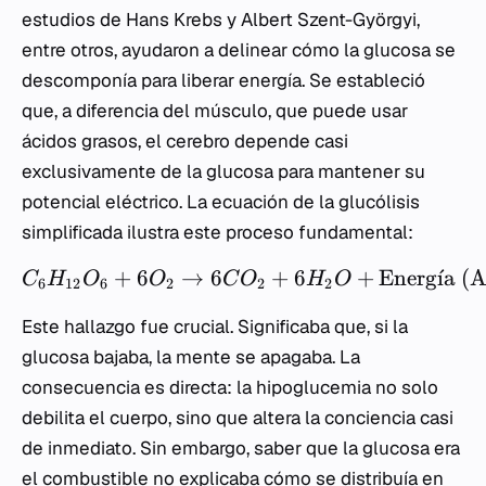
estudios de Hans Krebs y Albert Szent-Györgyi,
entre otros, ayudaron a delinear cómo la glucosa se
descomponía para liberar energía. Se estableció
que, a diferencia del músculo, que puede usar
ácidos grasos, el cerebro depende casi
exclusivamente de la glucosa para mantener su
potencial eléctrico. La ecuación de la glucólisis
simplificada ilustra este proceso fundamental:
+
6
→
6
+
6
+
Energ
ˊ
ı
a (
C
H
O
O
C
O
H
O
6
12
6
2
2
2
Este hallazgo fue crucial. Significaba que, si la
glucosa bajaba, la mente se apagaba. La
consecuencia es directa: la hipoglucemia no solo
debilita el cuerpo, sino que altera la conciencia casi
de inmediato. Sin embargo, saber que la glucosa era
el combustible no explicaba cómo se distribuía en