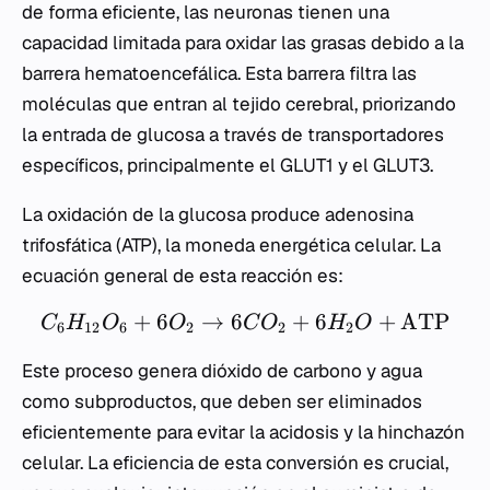
de forma eficiente, las neuronas tienen una
capacidad limitada para oxidar las grasas debido a la
barrera hematoencefálica. Esta barrera filtra las
moléculas que entran al tejido cerebral, priorizando
la entrada de glucosa a través de transportadores
específicos, principalmente el GLUT1 y el GLUT3.
La oxidación de la glucosa produce adenosina
trifosfática (ATP), la moneda energética celular. La
ecuación general de esta reacción es:
+
6
→
6
+
6
+
ATP
C
H
O
O
C
O
H
O
6
12
6
2
2
2
Este proceso genera dióxido de carbono y agua
como subproductos, que deben ser eliminados
eficientemente para evitar la acidosis y la hinchazón
celular. La eficiencia de esta conversión es crucial,