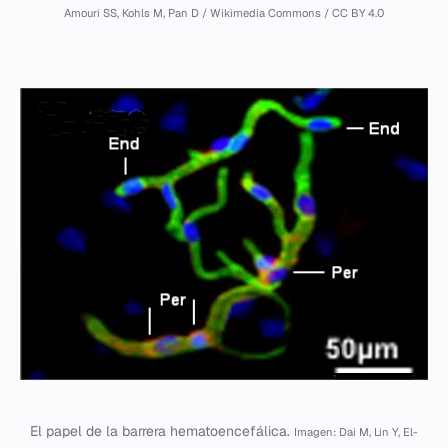
Amouri SS, Kohls M, Pan D / Wikimedia Commons / CC BY 4.0
El papel de la barrera hematoencefálica.
Imagen: Dai M, Lin Y, El-