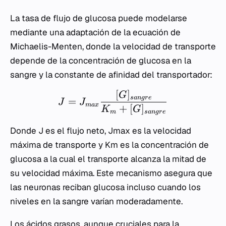
La tasa de flujo de glucosa puede modelarse
mediante una adaptación de la ecuación de
Michaelis-Menten, donde la velocidad de transporte
depende de la concentración de glucosa en la
sangre y la constante de afinidad del transportador:
[
]
G
s
an
g
r
e
=
J
J
ma
x
+
[
]
K
G
m
s
an
g
r
e
Donde
J
es el flujo neto,
Jmax
es la velocidad
máxima de transporte y
Km
es la concentración de
glucosa a la cual el transporte alcanza la mitad de
su velocidad máxima. Este mecanismo asegura que
las neuronas reciban glucosa incluso cuando los
niveles en la sangre varían moderadamente.
Los ácidos grasos, aunque cruciales para la