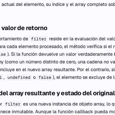
 actual del elemento, su índice y el array completo sob
 valor de retorno
ortamiento de
reside en la evaluación del val
filter
ara cada elemento procesado, el método verifica si el 
). Si la función devuelve un valor verdaderamente
lse
hy
(como un número distinto de cero, una cadena no vac
ncluye en el nuevo array resultante. Por el contrario, si
,
o
), el elemento se excluye de l
l
undefined
false
el array resultante y estado del original
or
es una nueva instancia de objeto array, lo q
filter
anece inmutable. Aunque la función
callback
pueda mod