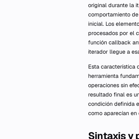
original durante la 
comportamiento d
inicial. Los elemen
procesados por el
c
función
callback
ant
iterador llegue a es
Esta característica 
herramienta fundam
operaciones sin efe
resultado final es 
condición definida 
como aparecían en el
Sintaxis y