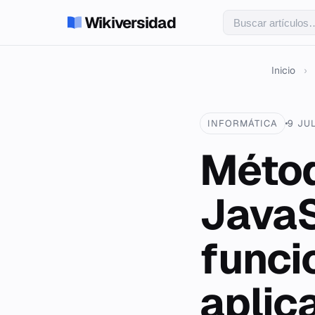
Wikiversidad
Inicio
›
INFORMÁTICA
9 JU
Métod
JavaS
funci
aplic