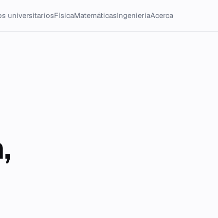
s universitarios
Física
Matemáticas
Ingeniería
Acerca
,