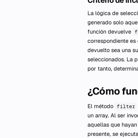
Criterio de inc
La lógica de selecci
generado solo aquel
función devuelve
f
correspondiente es 
devuelto sea una su
seleccionados. La pr
por tanto, determina
¿Cómo func
El método
filter
un array. Al ser inv
aquellas que hayan
presente, se ejecut