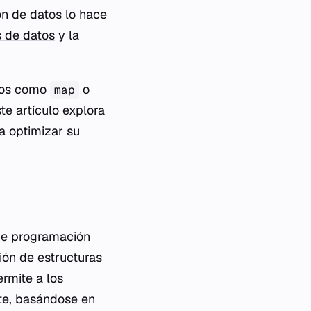
ón de datos lo hace
 de datos
y la
odos como
o
map
ste artículo explora
ra optimizar su
de programación
ión de estructuras
rmite a los
nte, basándose en