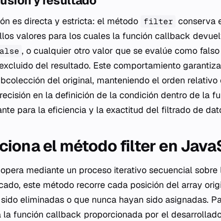
lusión y resultado
ón es directa y estricta: el método
conserva e
filter
los valores para los cuales la función
callback
devue
, o cualquier otro valor que se evalúe como falso 
alse
excluido del resultado. Este comportamiento garantiza
bcolección del original, manteniendo el orden relativo
ecisión en la definición de la condición dentro de la f
nte para la eficiencia y la exactitud del filtrado de dat
iona el método filter en Java
opera mediante un proceso iterativo secuencial sobre
ocado, este método recorre cada posición del array orig
 sido eliminadas o que nunca hayan sido asignadas. P
a la función
callback
proporcionada por el desarrollad