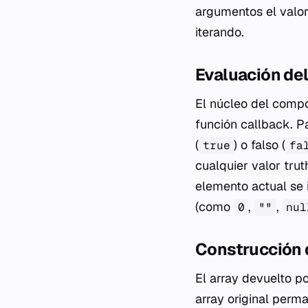
argumentos el valor
iterando.
Evaluación del
El núcleo del comp
función
callback
. P
(
) o falso (
true
fa
cualquier valor
trut
elemento actual se i
(como
,
,
0
""
nul
Construcción d
El array devuelto p
array original perm