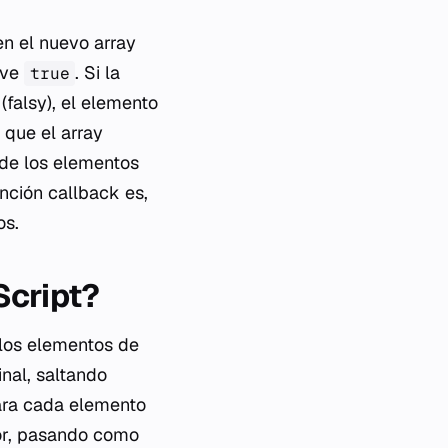
n el nuevo array
lve
. Si la
true
(
falsy
), el elemento
 que el array
 de los elementos
unción
callback
es,
os.
Script?
 los elementos de
inal, saltando
ara cada elemento
or, pasando como