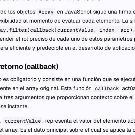
de los objetos
en JavaScript sigue una firma 
Array
exibilidad al momento de evaluar cada elemento. La si
ay.filter(callback(currentValue, index, arr)
der el rol preciso de cada uno de estos parámetros pa
ra eficiente y predecible en el desarrollo de aplicacio
retorno (callback)
 es obligatorio y consiste en una función que se ejecu
nte en el array original. Esta función
actúa
callback
ta tres argumentos que proporcionan contexto sobre e
se instante.
o,
, representa el valor del elemento ac
currentValue
 array. Es el dato principal sobre el cual se aplica la