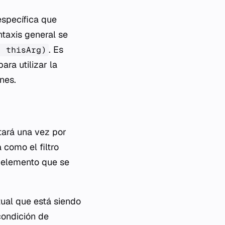
específica que
ntaxis general se
. Es
, thisArg)
ra utilizar la
nes.
tará una vez por
 como el filtro
l elemento que se
tual que está siendo
 condición de