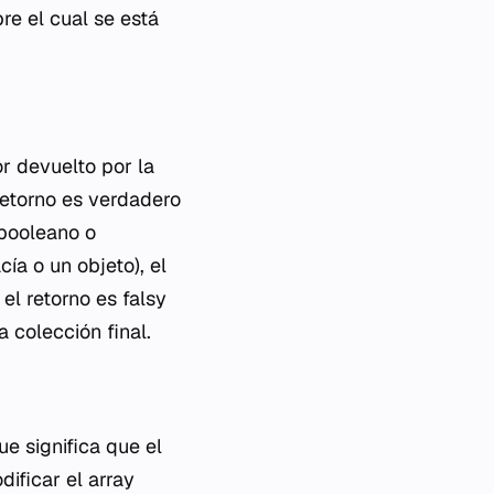
re el cual se está
or devuelto por la
retorno es verdadero
 booleano o
ía o un objeto), el
 el retorno es
falsy
a colección final.
ue significa que el
ificar el array