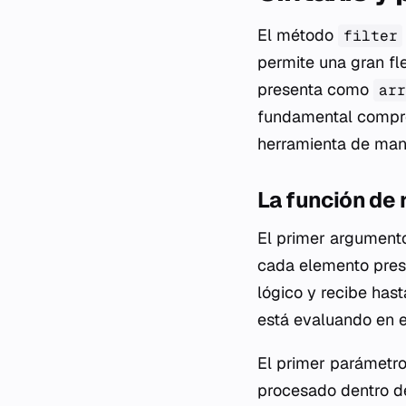
El método
filter
permite una gran fl
presenta como
arr
fundamental compren
herramienta de mane
La función de 
El primer argumento
cada elemento prese
lógico y recibe has
está evaluando en e
El primer parámetr
procesado dentro del