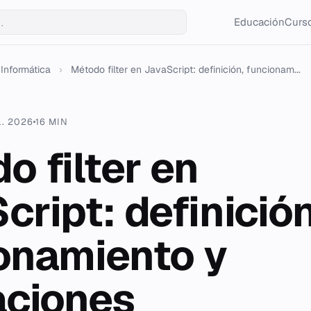
Educación
Curso
Informática
›
Método filter en JavaScript: definición, funcionam...
L. 2026
16 MIN
o filter en
cript: definición
onamiento y
aciones