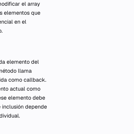
odificar el array
os elementos que
ncial en el
o.
ada elemento del
 método llama
ocida como
callback
.
mento actual como
 ese elemento debe
de inclusión depende
dividual.