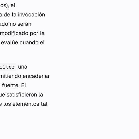
os), el
o de la invocación
tado no serán
 modificado por la
e evalúe cuando el
una
ilter
rmitiendo encadenar
 fuente. El
 satisficieron la
e los elementos tal