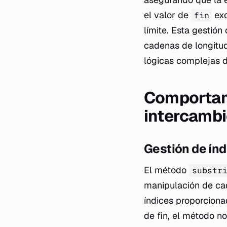
el valor de
exc
fin
límite. Esta gestión
cadenas de longitud
lógicas complejas 
Comportami
intercamb
Gestión de índ
El método
substr
manipulación de c
índices proporcionad
de fin, el método n