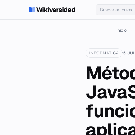
Wikiversidad
Inicio
›
INFORMÁTICA
6 JU
Métod
JavaS
funci
aplic