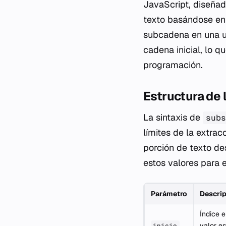
JavaScript, diseñad
texto basándose en 
subcadena en una ub
cadena inicial, lo q
programación.
Estructura de
La sintaxis de
subs
límites de la extra
porción de texto de
estos valores para 
Parámetro
Descrip
Índice e
valor e
inicio