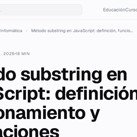
Educación
Curso
Informática
›
Método substring en JavaScript: definición, funcio...
L. 2026
18 MIN
o substring en
cript: definición
onamiento y
aciones