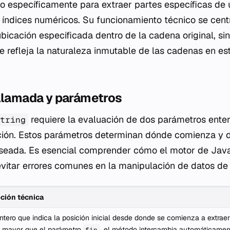
o específicamente para extraer partes específicas de
índices numéricos. Su funcionamiento técnico se cent
icación especificada dentro de la cadena original, sin
ue refleja la naturaleza inmutable de las cadenas en es
 llamada y parámetros
requiere la evaluación de dos parámetros enter
tring
cción. Estos parámetros determinan dónde comienza y 
seada. Es esencial comprender cómo el motor de JavaS
evitar errores comunes en la manipulación de datos de
ción técnica
ntero que indica la posición inicial desde donde se comienza a extrae
s mayor que el parámetro
, el método intercambia automáticamen
fin