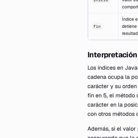
comport
Índice e
detiene 
fin
resultad
Interpretación
Los índices en JavaS
cadena ocupa la posi
carácter y su orden 
fin en 5, el método
carácter en la posic
con otros métodos d
Además, si el valor
asegurando que la e