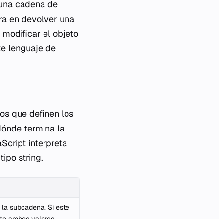
 una cadena de
ra en devolver una
 modificar el objeto
te lenguaje de
os que definen los
dónde termina la
cript interpreta
 tipo
string
.
r la subcadena. Si este
te ambos valores,