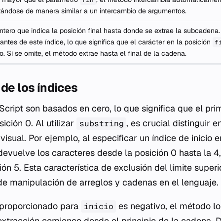
ándose de manera similar a un intercambio de argumentos.
ntero que indica la posición final hasta donde se extrae la subcadena.
antes de este índice, lo que significa que el carácter en la posición
f
o. Si se omite, el método extrae hasta el final de la cadena.
 de los índices
cript son basados en cero, lo que significa que el pri
ción 0. Al utilizar
, es crucial distinguir e
substring
visual. Por ejemplo, al especificar un índice de inicio 
 devuelve los caracteres desde la posición 0 hasta la 4
ión 5. Esta característica de exclusión del límite super
e manipulación de arreglos y cadenas en el lenguaje.
 proporcionado para
es negativo, el método lo
inicio
xtracción comience desde el principio de la cadena. De