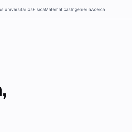
s universitarios
Física
Matemáticas
Ingeniería
Acerca
,