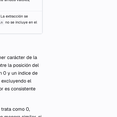
 La extracción se
no se incluye en el
in
mer carácter de la
ntre la posición del
en 0 y un índice de
, excluyendo el
ior es consistente
 trata como 0,
 manera similar, si