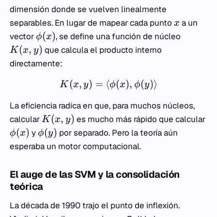
dimensión donde se vuelven linealmente
separables. En lugar de mapear cada punto
a un
x
(
)
vector
, se define una función de núcleo
ϕ
x
(
,
)
que calcula el producto interno
K
x
y
directamente:
(
,
)
=
⟨
(
)
,
(
)⟩
K
x
y
ϕ
x
ϕ
y
La eficiencia radica en que, para muchos núcleos,
(
,
)
calcular
es mucho más rápido que calcular
K
x
y
(
)
(
)
y
por separado. Pero la teoría aún
ϕ
x
ϕ
y
esperaba un motor computacional.
El auge de las SVM y la consolidación
teórica
La década de 1990 trajo el punto de inflexión.