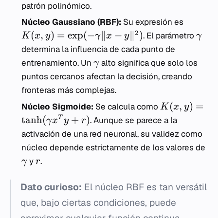
patrón polinómico.
Núcleo Gaussiano (RBF):
Su expresión es
2
(
,
)
=
exp
(
−
∥
−
∥
)
. El parámetro
K
x
y
γ
x
y
γ
determina la influencia de cada punto de
entrenamiento. Un
alto significa que solo los
γ
puntos cercanos afectan la decisión, creando
fronteras más complejas.
(
,
)
=
Núcleo Sigmoide:
Se calcula como
K
x
y
tanh
(
+
)
T
. Aunque se parece a la
γ
x
y
r
activación de una red neuronal, su validez como
núcleo depende estrictamente de los valores de
y
.
γ
r
Dato curioso:
El núcleo RBF es tan versátil
que, bajo ciertas condiciones, puede