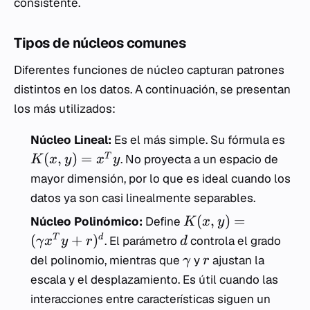
consistente.
Tipos de núcleos comunes
Diferentes funciones de núcleo capturan patrones
distintos en los datos. A continuación, se presentan
los más utilizados:
Núcleo Lineal:
Es el más simple. Su fórmula es
(
,
)
=
T
. No proyecta a un espacio de
K
x
y
x
y
mayor dimensión, por lo que es ideal cuando los
datos ya son casi linealmente separables.
(
,
)
=
Núcleo Polinómico:
Define
K
x
y
(
+
)
T
d
. El parámetro
controla el grado
γ
x
y
r
d
del polinomio, mientras que
y
ajustan la
γ
r
escala y el desplazamiento. Es útil cuando las
interacciones entre características siguen un