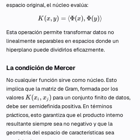
espacio original, el núcleo evalúa:
(
,
)
=
⟨
Φ
(
)
,
Φ
(
)⟩
K
x
y
x
y
Esta operación permite transformar datos no
linealmente separables en espacios donde un
hiperplano puede dividirlos eficazmente.
La condición de Mercer
No cualquier función sirve como núcleo. Esto
implica que la matriz de Gram, formada por los
(
,
)
valores
para un conjunto finito de datos,
K
x
x
i
j
debe ser semidefinida positiva. En términos
prácticos, esto garantiza que el producto interno
resultante siempre sea no negativo y que la
geometría del espacio de características sea