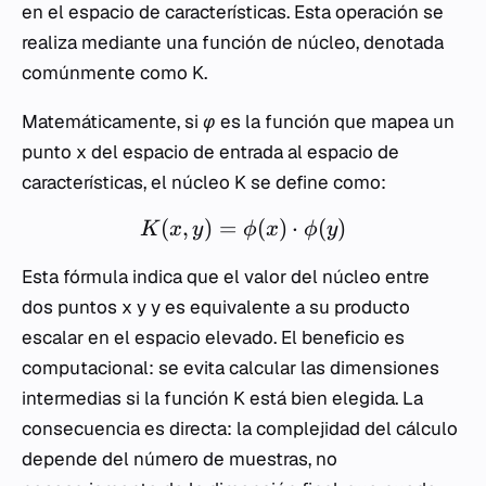
en el espacio de características. Esta operación se
realiza mediante una función de núcleo, denotada
comúnmente como
K
.
Matemáticamente, si
φ
es la función que mapea un
punto
x
del espacio de entrada al espacio de
características, el núcleo
K
se define como:
(
,
)
=
(
)
⋅
(
)
K
x
y
ϕ
x
ϕ
y
Esta fórmula indica que el valor del núcleo entre
dos puntos
x
y
y
es equivalente a su producto
escalar en el espacio elevado. El beneficio es
computacional: se evita calcular las dimensiones
intermedias si la función
K
está bien elegida. La
consecuencia es directa: la complejidad del cálculo
depende del número de muestras, no