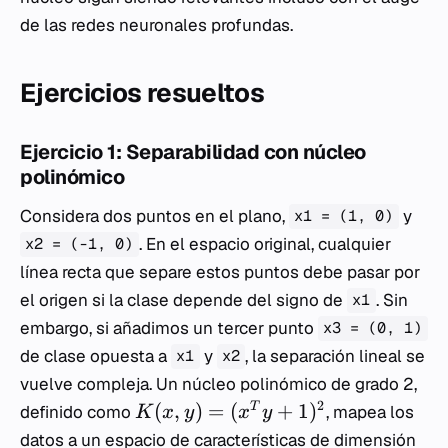
de las redes neuronales profundas.
Ejercicios resueltos
Ejercicio 1: Separabilidad con núcleo
polinómico
Considera dos puntos en el plano,
y
x1 = (1, 0)
. En el espacio original, cualquier
x2 = (-1, 0)
línea recta que separe estos puntos debe pasar por
el origen si la clase depende del signo de
. Sin
x1
embargo, si añadimos un tercer punto
x3 = (0, 1)
de clase opuesta a
y
, la separación lineal se
x1
x2
vuelve compleja. Un núcleo polinómico de grado 2,
2
(
,
)
=
(
+
1
)
T
definido como
, mapea los
K
x
y
x
y
datos a un espacio de características de dimensión