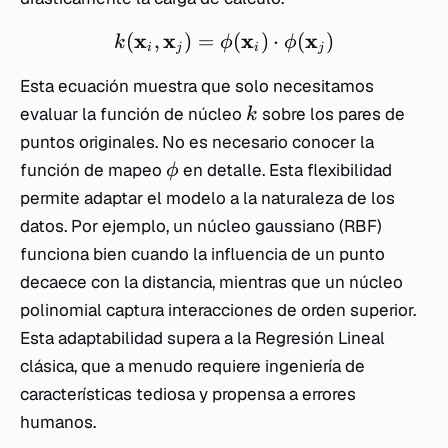
x
x
x
x
(
,
)
=
(
)
⋅
(
)
k
ϕ
ϕ
i
j
i
j
Esta ecuación muestra que solo necesitamos
evaluar la función de núcleo
sobre los pares de
k
puntos originales. No es necesario conocer la
función de mapeo
en detalle. Esta flexibilidad
ϕ
permite adaptar el modelo a la naturaleza de los
datos. Por ejemplo, un núcleo gaussiano (RBF)
funciona bien cuando la influencia de un punto
decaece con la distancia, mientras que un núcleo
polinomial captura interacciones de orden superior.
Esta adaptabilidad supera a la Regresión Lineal
clásica, que a menudo requiere ingeniería de
características tediosa y propensa a errores
humanos.