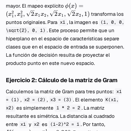
(
)
=
mayor. El mapeo explícito
ϕ
x
2
2
(
,
,
2
,
2
,
2
,
1
)
transforma los
x
x
x
x
x
x
1
2
1
2
1
2
puntos originales. Para
, la imagen es
x1
(1, 0, 0,
. Este proceso permite que un
\sqrt{2}, 0, 1)
hiperplano en el espacio de características separe
clases que en el espacio de entrada se superponen.
La función de decisión resulta de proyectar el
producto punto en este nuevo espacio.
Ejercicio 2: Cálculo de la matriz de Gram
Calculemos la matriz de Gram para tres puntos:
x1
,
,
. El elemento
= (1)
x2 = (2)
x3 = (3)
K(x1,
es simplemente
. La matriz
x2)
1 * 2 = 2
resultante es simétrica. La distancia al cuadrado
entre
y
es
. Por tanto,
x1
x2
(1-2)^2 = 1
−
1