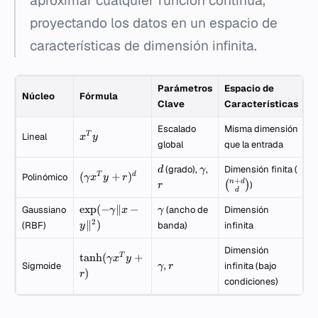
aproximar cualquier función continua,
proyectando los datos en un espacio de
características de dimensión infinita.
Parámetros
Espacio de
Núcleo
Fórmula
Clave
Características
Escalado
Misma dimensión
T
Lineal
x
y
global
que la entrada
(grado),
,
Dimensión finita (
d
γ
(
+
)
T
d
Polinómico
γ
x
y
r
+
n
d
(
)
)
r
d
exp
(
−
∥
−
Gaussiano
(ancho de
Dimensión
γ
x
γ
2
∥
)
(RBF)
banda)
infinita
y
Dimensión
tanh
(
+
T
γ
x
y
Sigmoide
,
infinita (bajo
γ
r
)
r
condiciones)