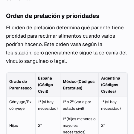
Orden de prelación y prioridades
El orden de prelación determina qué pariente tiene
prioridad para reclimar alimentos cuando varios
podrían hacerlo. Este orden varía según la
legislación, pero generalmente sigue la cercanía del
vínculo sanguíneo o legal.
España
Argentina
Grado de
México (Códigos
(Código
(Códigos
Parentesco
Estatales)
Civil)
Civiles)
Cónyuge/Ex-
1º (si hay
1º o 2º (varía por
1º (si hay
cónyuge
necesidad)
estado civil)
necesidad)
1º (hijos menores o
Hijos
2º
mayores
2º
necesitados)