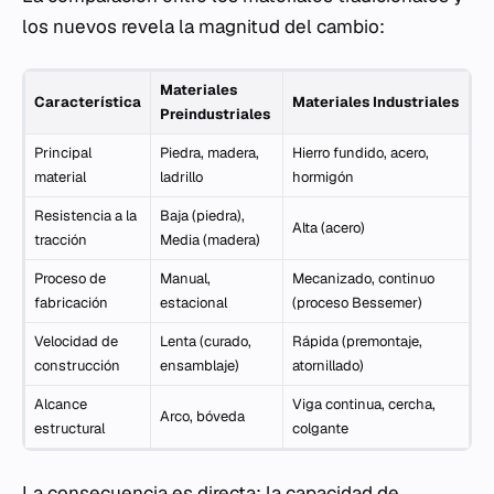
los nuevos revela la magnitud del cambio:
Materiales
Característica
Materiales Industriales
Preindustriales
Principal
Piedra, madera,
Hierro fundido, acero,
material
ladrillo
hormigón
Resistencia a la
Baja (piedra),
Alta (acero)
tracción
Media (madera)
Proceso de
Manual,
Mecanizado, continuo
fabricación
estacional
(proceso Bessemer)
Velocidad de
Lenta (curado,
Rápida (premontaje,
construcción
ensamblaje)
atornillado)
Alcance
Viga continua, cercha,
Arco, bóveda
estructural
colgante
La consecuencia es directa: la capacidad de