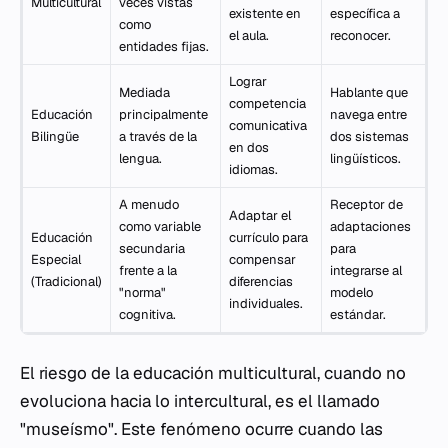
Multicultural
veces vistas
existente en
específica a
como
el aula.
reconocer.
entidades fijas.
Lograr
Mediada
Hablante que
competencia
Educación
principalmente
navega entre
comunicativa
Bilingüe
a través de la
dos sistemas
en dos
lengua.
lingüísticos.
idiomas.
A menudo
Receptor de
Adaptar el
como variable
adaptaciones
Educación
currículo para
secundaria
para
Especial
compensar
frente a la
integrarse al
(Tradicional)
diferencias
"norma"
modelo
individuales.
cognitiva.
estándar.
El riesgo de la educación multicultural, cuando no
evoluciona hacia lo intercultural, es el llamado
"museísmo". Este fenómeno ocurre cuando las