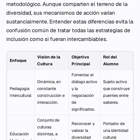
metodológico. Aunque comparten el terreno de la
diversidad, sus mecanismos de acción varían
sustancialmente. Entender estas diferencias evita la
confusión común de tratar todas las estrategias de
inclusión como si fueran intercambiables.
Visión de la
Objetivo
Rol del
Enfoque
Cultura
Principal
Alumno
Fomentar el
Dinámica, en
diálogo activo
Sujeto activo
Pedagogía
constante
y la
que construye
Intercultural
construcción e
negociación
puentes entre
interacción.
de
saberes.
significados.
Conjunto de
Reconocer y
Portador de
culturas
valorar la
una identidad
Educación
distintas, a
diversidad
cultural