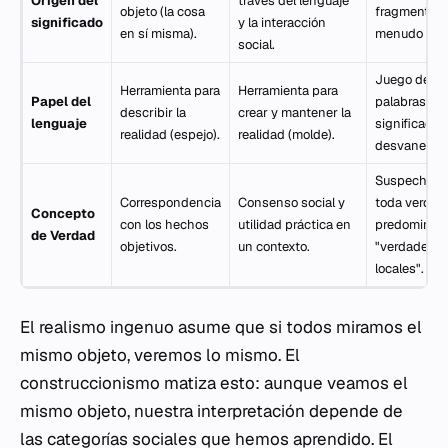
Origen del
través del lenguaje
objeto (la cosa
fragmentado
significado
y la interacción
en sí misma).
menudo efím
social.
Juego de
Herramienta para
Herramienta para
Papel del
palabras do
describir la
crear y mantener la
lenguaje
significado
realidad (espejo).
realidad (molde).
desvanecers
Suspecha d
Correspondencia
Consenso social y
toda verdad
Concepto
con los hechos
utilidad práctica en
predominio 
de Verdad
objetivos.
un contexto.
"verdades
locales".
El realismo ingenuo asume que si todos miramos el
mismo objeto, veremos lo mismo. El
construccionismo matiza esto: aunque veamos el
mismo objeto, nuestra interpretación depende de
las categorías sociales que hemos aprendido. El