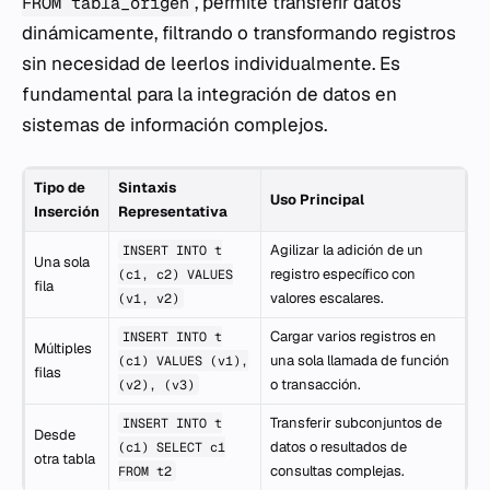
, permite transferir datos
FROM tabla_origen
dinámicamente, filtrando o transformando registros
sin necesidad de leerlos individualmente. Es
fundamental para la integración de datos en
sistemas de información complejos.
Tipo de
Sintaxis
Uso Principal
Inserción
Representativa
Agilizar la adición de un
INSERT INTO t
Una sola
registro específico con
(c1, c2) VALUES
fila
valores escalares.
(v1, v2)
Cargar varios registros en
INSERT INTO t
Múltiples
una sola llamada de función
(c1) VALUES (v1),
filas
o transacción.
(v2), (v3)
Transferir subconjuntos de
INSERT INTO t
Desde
datos o resultados de
(c1) SELECT c1
otra tabla
consultas complejas.
FROM t2