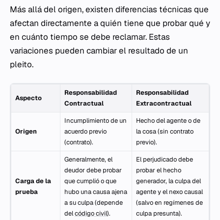
Más allá del origen, existen diferencias técnicas que
afectan directamente a quién tiene que probar qué y
en cuánto tiempo se debe reclamar. Estas
variaciones pueden cambiar el resultado de un
pleito.
Responsabilidad
Responsabilidad
Aspecto
Contractual
Extracontractual
Incumplimiento de un
Hecho del agente o de
Origen
acuerdo previo
la cosa (sin contrato
(contrato).
previo).
Generalmente, el
El perjudicado debe
deudor debe probar
probar el hecho
Carga de la
que cumplió o que
generador, la culpa del
prueba
hubo una causa ajena
agente y el nexo causal
a su culpa (depende
(salvo en regímenes de
del
código civil
).
culpa presunta).